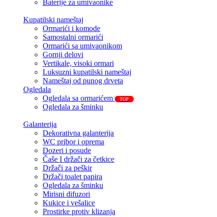
Baterije za umivaonike
Kupatilski nameštaj
Ormarići i komode
Samostalni ormarići
Ormarići sa umivaonikom
Gornji delovi
Vertikale, visoki ormari
Luksuzni kupatilski nameštaj
Nameštaj od punog drveta
Ogledala
Ogledala sa ormarićem
TOP
Ogledala za šminku
Galanterija
Dekorativna galanterija
WC pribor i oprema
Dozeri i posude
Čaše I držači za četkice
Držači za peškir
Držači toalet papira
Ogledala za šminku
Mirisni difuzori
Kukice i vešalice
Prostirke protiv klizanja