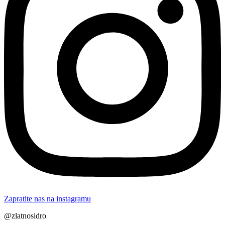
Zapratite nas na instagramu
@zlatnosidro