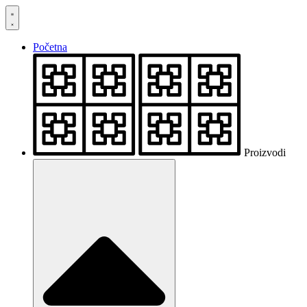
Skočite
na
sadržaj
Početna
Proizvodi