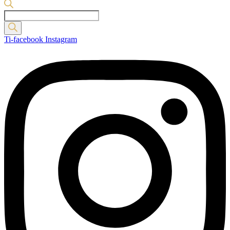
Products
search
Ti-facebook
Instagram