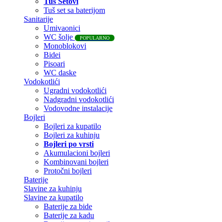
Tuš Setovi
Tuš set sa baterijom
Sanitarije
Umivaonici
WC šolje
POPULARNO
Monoblokovi
Bidei
Pisoari
WC daske
Vodokotlići
Ugradni vodokotlići
Nadgradni vodokotlići
Vodovodne instalacije
Bojleri
Bojleri za kupatilo
Bojleri za kuhinju
Bojleri po vrsti
Akumulacioni bojleri
Kombinovani bojleri
Protočni bojleri
Baterije
Slavine za kuhinju
Slavine za kupatilo
Baterije za bide
Baterije za kadu