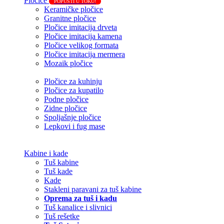
Pločice
POPUSTI U TOKU!
Keramičke pločice
Granitne pločice
Pločice imitacija drveta
Pločice imitacija kamena
Pločice velikog formata
Pločice imitacija mermera
Mozaik pločice
Pločice za kuhinju
Pločice za kupatilo
Podne pločice
Zidne pločice
Spoljašnje pločice
Lepkovi i fug mase
Kabine i kade
Tuš kabine
Tuš kade
Kade
Stakleni paravani za tuš kabine
Oprema za tuš i kadu
Tuš kanalice i slivnici
Tuš rešetke