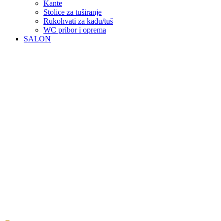
Kante
Stolice za tuširanje
Rukohvati za kadu/tuš
WC pribor i oprema
SALON