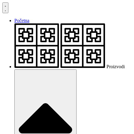
Skočite
na
sadržaj
Početna
Proizvodi