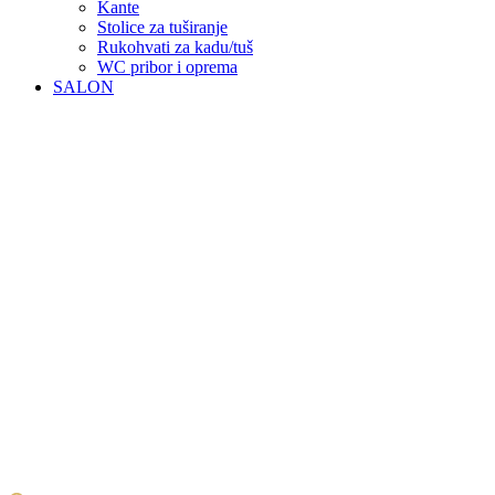
Kante
Stolice za tuširanje
Rukohvati za kadu/tuš
WC pribor i oprema
SALON