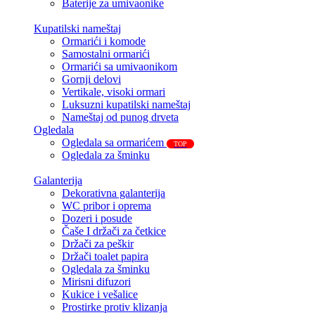
Baterije za umivaonike
Kupatilski nameštaj
Ormarići i komode
Samostalni ormarići
Ormarići sa umivaonikom
Gornji delovi
Vertikale, visoki ormari
Luksuzni kupatilski nameštaj
Nameštaj od punog drveta
Ogledala
Ogledala sa ormarićem
TOP
Ogledala za šminku
Galanterija
Dekorativna galanterija
WC pribor i oprema
Dozeri i posude
Čaše I držači za četkice
Držači za peškir
Držači toalet papira
Ogledala za šminku
Mirisni difuzori
Kukice i vešalice
Prostirke protiv klizanja