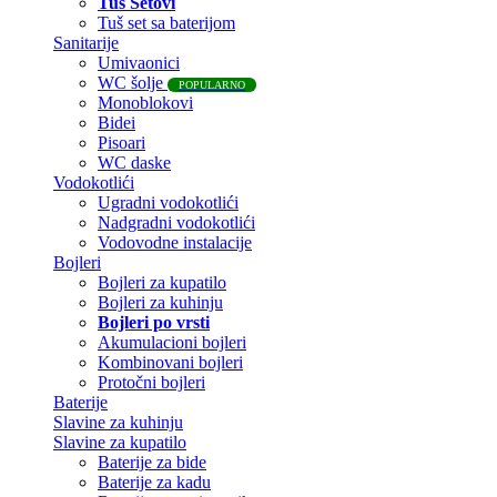
Tuš Setovi
Tuš set sa baterijom
Sanitarije
Umivaonici
WC šolje
POPULARNO
Monoblokovi
Bidei
Pisoari
WC daske
Vodokotlići
Ugradni vodokotlići
Nadgradni vodokotlići
Vodovodne instalacije
Bojleri
Bojleri za kupatilo
Bojleri za kuhinju
Bojleri po vrsti
Akumulacioni bojleri
Kombinovani bojleri
Protočni bojleri
Baterije
Slavine za kuhinju
Slavine za kupatilo
Baterije za bide
Baterije za kadu