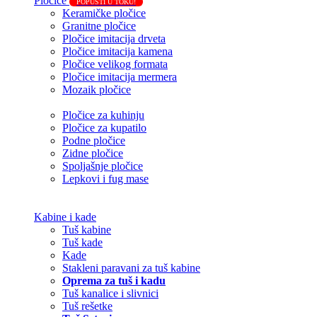
Pločice
POPUSTI U TOKU!
Keramičke pločice
Granitne pločice
Pločice imitacija drveta
Pločice imitacija kamena
Pločice velikog formata
Pločice imitacija mermera
Mozaik pločice
Pločice za kuhinju
Pločice za kupatilo
Podne pločice
Zidne pločice
Spoljašnje pločice
Lepkovi i fug mase
Kabine i kade
Tuš kabine
Tuš kade
Kade
Stakleni paravani za tuš kabine
Oprema za tuš i kadu
Tuš kanalice i slivnici
Tuš rešetke