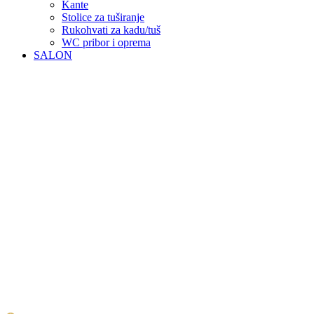
Kante
Stolice za tuširanje
Rukohvati za kadu/tuš
WC pribor i oprema
SALON