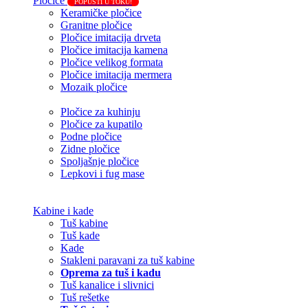
Pločice
POPUSTI U TOKU!
Keramičke pločice
Granitne pločice
Pločice imitacija drveta
Pločice imitacija kamena
Pločice velikog formata
Pločice imitacija mermera
Mozaik pločice
Pločice za kuhinju
Pločice za kupatilo
Podne pločice
Zidne pločice
Spoljašnje pločice
Lepkovi i fug mase
Kabine i kade
Tuš kabine
Tuš kade
Kade
Stakleni paravani za tuš kabine
Oprema za tuš i kadu
Tuš kanalice i slivnici
Tuš rešetke