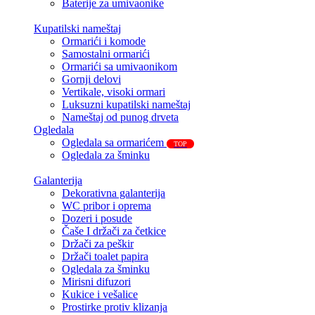
Baterije za umivaonike
Kupatilski nameštaj
Ormarići i komode
Samostalni ormarići
Ormarići sa umivaonikom
Gornji delovi
Vertikale, visoki ormari
Luksuzni kupatilski nameštaj
Nameštaj od punog drveta
Ogledala
Ogledala sa ormarićem
TOP
Ogledala za šminku
Galanterija
Dekorativna galanterija
WC pribor i oprema
Dozeri i posude
Čaše I držači za četkice
Držači za peškir
Držači toalet papira
Ogledala za šminku
Mirisni difuzori
Kukice i vešalice
Prostirke protiv klizanja