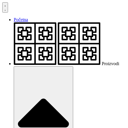
Skočite
na
sadržaj
Početna
Proizvodi