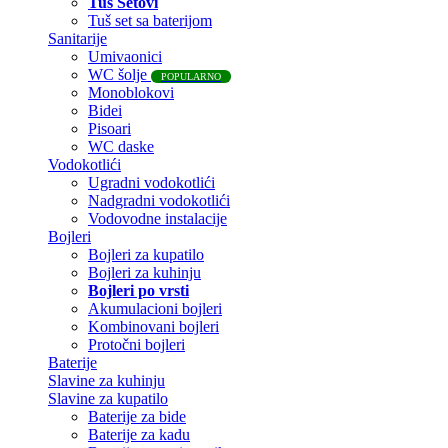
Tuš Setovi
Tuš set sa baterijom
Sanitarije
Umivaonici
WC šolje
POPULARNO
Monoblokovi
Bidei
Pisoari
WC daske
Vodokotlići
Ugradni vodokotlići
Nadgradni vodokotlići
Vodovodne instalacije
Bojleri
Bojleri za kupatilo
Bojleri za kuhinju
Bojleri po vrsti
Akumulacioni bojleri
Kombinovani bojleri
Protočni bojleri
Baterije
Slavine za kuhinju
Slavine za kupatilo
Baterije za bide
Baterije za kadu