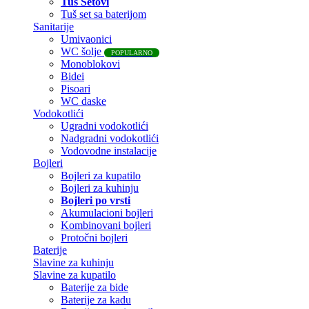
Tuš Setovi
Tuš set sa baterijom
Sanitarije
Umivaonici
WC šolje
POPULARNO
Monoblokovi
Bidei
Pisoari
WC daske
Vodokotlići
Ugradni vodokotlići
Nadgradni vodokotlići
Vodovodne instalacije
Bojleri
Bojleri za kupatilo
Bojleri za kuhinju
Bojleri po vrsti
Akumulacioni bojleri
Kombinovani bojleri
Protočni bojleri
Baterije
Slavine za kuhinju
Slavine za kupatilo
Baterije za bide
Baterije za kadu