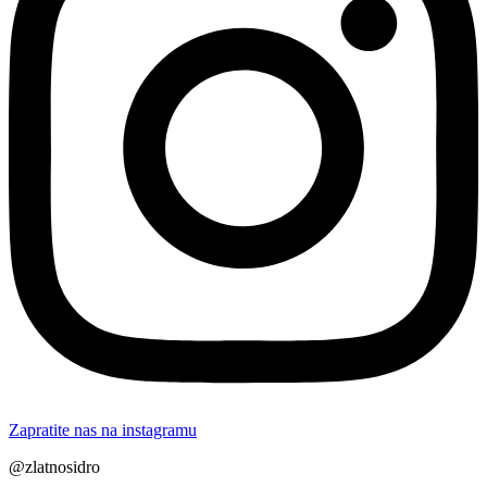
Zapratite nas na instagramu
@zlatnosidro