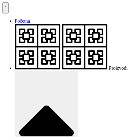
Skočite
na
sadržaj
Početna
Proizvodi