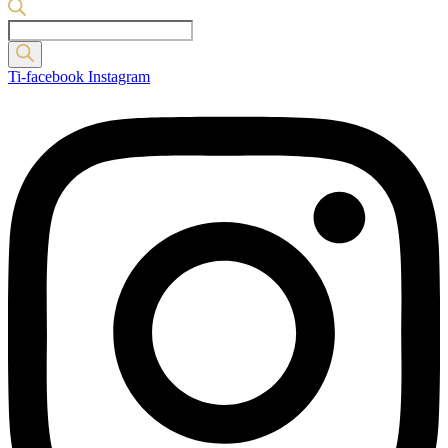
Products
search
Ti-facebook
Instagram