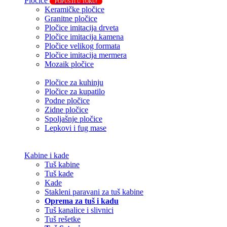
Pločice
POPUSTI U TOKU!
Keramičke pločice
Granitne pločice
Pločice imitacija drveta
Pločice imitacija kamena
Pločice velikog formata
Pločice imitacija mermera
Mozaik pločice
Pločice za kuhinju
Pločice za kupatilo
Podne pločice
Zidne pločice
Spoljašnje pločice
Lepkovi i fug mase
Kabine i kade
Tuš kabine
Tuš kade
Kade
Stakleni paravani za tuš kabine
Oprema za tuš i kadu
Tuš kanalice i slivnici
Tuš rešetke