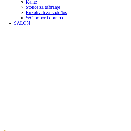
Kante
Stolice za tuširanje
Rukohvati za kadu/tuš
WC pribor i oprema
SALON