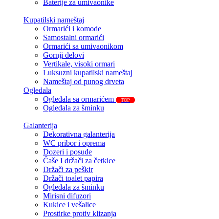
Baterije za umivaonike
Kupatilski nameštaj
Ormarići i komode
Samostalni ormarići
Ormarići sa umivaonikom
Gornji delovi
Vertikale, visoki ormari
Luksuzni kupatilski nameštaj
Nameštaj od punog drveta
Ogledala
Ogledala sa ormarićem
TOP
Ogledala za šminku
Galanterija
Dekorativna galanterija
WC pribor i oprema
Dozeri i posude
Čaše I držači za četkice
Držači za peškir
Držači toalet papira
Ogledala za šminku
Mirisni difuzori
Kukice i vešalice
Prostirke protiv klizanja