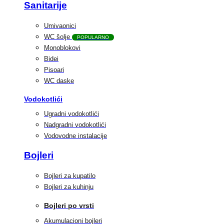
Sanitarije
Umivaonici
WC šolje
POPULARNO
Monoblokovi
Bidei
Pisoari
WC daske
Vodokotlići
Ugradni vodokotlići
Nadgradni vodokotlići
Vodovodne instalacije
Bojleri
Bojleri za kupatilo
Bojleri za kuhinju
Bojleri po vrsti
Akumulacioni bojleri