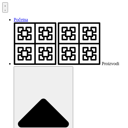
Skočite
na
sadržaj
Početna
Proizvodi