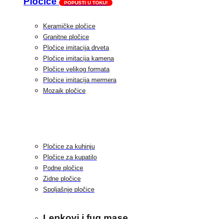
Pločice
POPUSTI U TOKU!
Keramičke pločice
Granitne pločice
Pločice imitacija drveta
Pločice imitacija kamena
Pločice velikog formata
Pločice imitacija mermera
Mozaik pločice
Pločice za kuhinju
Pločice za kupatilo
Podne pločice
Zidne pločice
Spoljašnje pločice
Lepkovi i fug mase