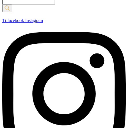
Products
search
Ti-facebook
Instagram