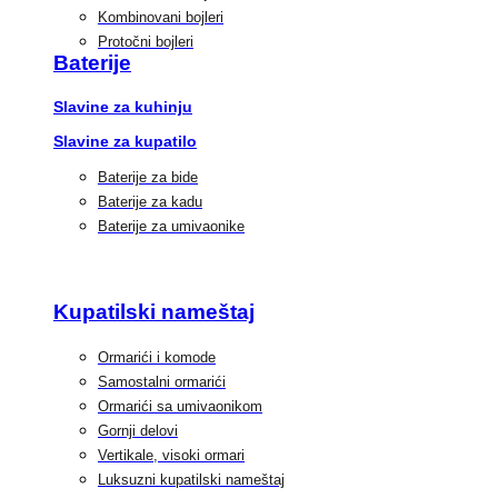
Kombinovani bojleri
Protočni bojleri
Baterije
Slavine za kuhinju
Slavine za kupatilo
Baterije za bide
Baterije za kadu
Baterije za umivaonike
Kupatilski nameštaj
Ormarići i komode
Samostalni ormarići
Ormarići sa umivaonikom
Gornji delovi
Vertikale, visoki ormari
Luksuzni kupatilski nameštaj