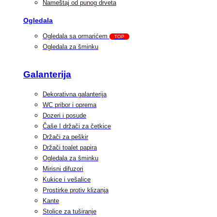
Nameštaj od punog drveta
Ogledala
Ogledala sa ormarićem
TOP
Ogledala za šminku
Galanterija
Dekorativna galanterija
WC pribor i oprema
Dozeri i posude
Čaše I držači za četkice
Držači za peškir
Držači toalet papira
Ogledala za šminku
Mirisni difuzori
Kukice i vešalice
Prostirke protiv klizanja
Kante
Stolice za tuširanje