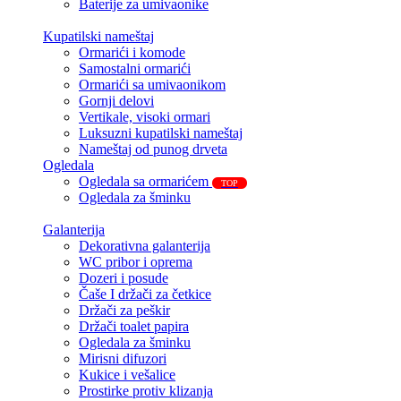
Baterije za umivaonike
Kupatilski nameštaj
Ormarići i komode
Samostalni ormarići
Ormarići sa umivaonikom
Gornji delovi
Vertikale, visoki ormari
Luksuzni kupatilski nameštaj
Nameštaj od punog drveta
Ogledala
Ogledala sa ormarićem
TOP
Ogledala za šminku
Galanterija
Dekorativna galanterija
WC pribor i oprema
Dozeri i posude
Čaše I držači za četkice
Držači za peškir
Držači toalet papira
Ogledala za šminku
Mirisni difuzori
Kukice i vešalice
Prostirke protiv klizanja