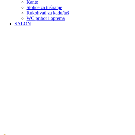
Kante
Stolice za tuširanje
Rukohvati za kadu/tuš
WC pribor i oprema
SALON