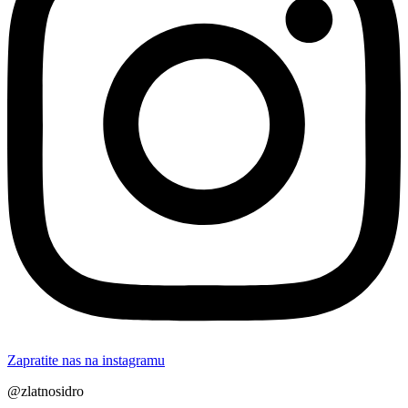
Zapratite nas na instagramu
@zlatnosidro