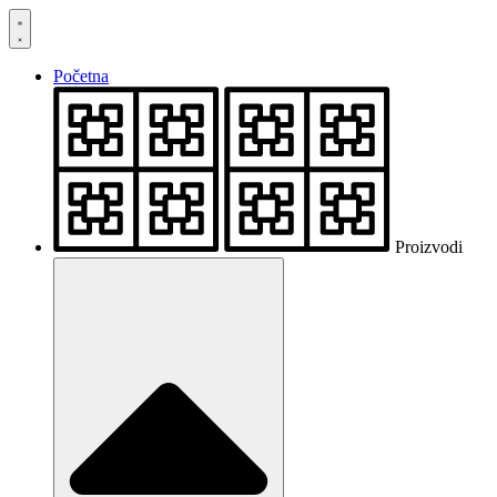
Skočite
na
sadržaj
Početna
Proizvodi