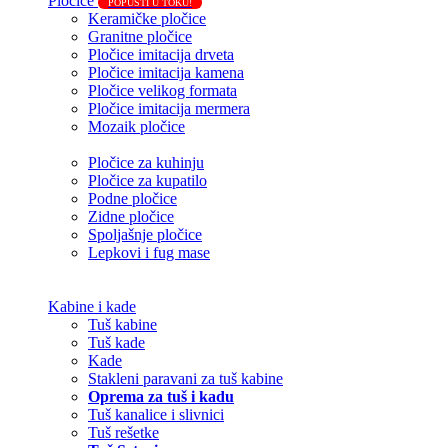
Pločice
POPUSTI U TOKU!
Keramičke pločice
Granitne pločice
Pločice imitacija drveta
Pločice imitacija kamena
Pločice velikog formata
Pločice imitacija mermera
Mozaik pločice
Pločice za kuhinju
Pločice za kupatilo
Podne pločice
Zidne pločice
Spoljašnje pločice
Lepkovi i fug mase
Kabine i kade
Tuš kabine
Tuš kade
Kade
Stakleni paravani za tuš kabine
Oprema za tuš i kadu
Tuš kanalice i slivnici
Tuš rešetke