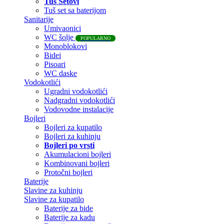
Tuš Setovi
Tuš set sa baterijom
Sanitarije
Umivaonici
WC šolje
POPULARNO
Monoblokovi
Bidei
Pisoari
WC daske
Vodokotlići
Ugradni vodokotlići
Nadgradni vodokotlići
Vodovodne instalacije
Bojleri
Bojleri za kupatilo
Bojleri za kuhinju
Bojleri po vrsti
Akumulacioni bojleri
Kombinovani bojleri
Protočni bojleri
Baterije
Slavine za kuhinju
Slavine za kupatilo
Baterije za bide
Baterije za kadu