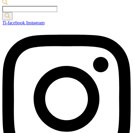
Products
search
Ti-facebook
Instagram