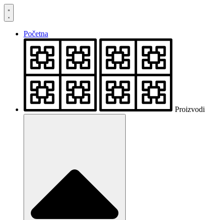
Skočite
na
sadržaj
Početna
Proizvodi