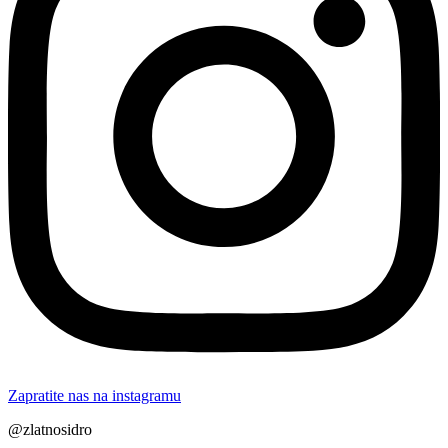
Zapratite nas na instagramu
@zlatnosidro