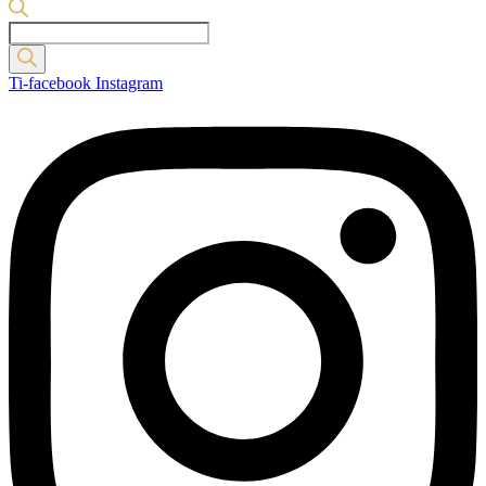
Products
search
Ti-facebook
Instagram