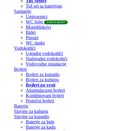
Tuš Setovi
Tuš set sa baterijom
Sanitarije
Umivaonici
WC šolje
POPULARNO
Monoblokovi
Bidei
Pisoari
WC daske
Vodokotlići
Ugradni vodokotlići
Nadgradni vodokotlići
Vodovodne instalacije
Bojleri
Bojleri za kupatilo
Bojleri za kuhinju
Bojleri po vrsti
Akumulacioni bojleri
Kombinovani bojleri
Protočni bojleri
Baterije
Slavine za kuhinju
Slavine za kupatilo
Baterije za bide
Baterije za kadu