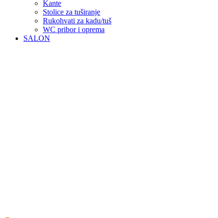
Kante
Stolice za tuširanje
Rukohvati za kadu/tuš
WC pribor i oprema
SALON