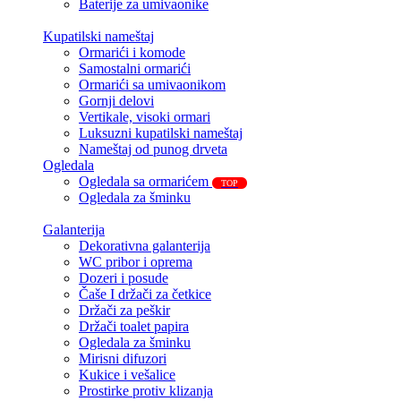
Baterije za umivaonike
Kupatilski nameštaj
Ormarići i komode
Samostalni ormarići
Ormarići sa umivaonikom
Gornji delovi
Vertikale, visoki ormari
Luksuzni kupatilski nameštaj
Nameštaj od punog drveta
Ogledala
Ogledala sa ormarićem
TOP
Ogledala za šminku
Galanterija
Dekorativna galanterija
WC pribor i oprema
Dozeri i posude
Čaše I držači za četkice
Držači za peškir
Držači toalet papira
Ogledala za šminku
Mirisni difuzori
Kukice i vešalice
Prostirke protiv klizanja