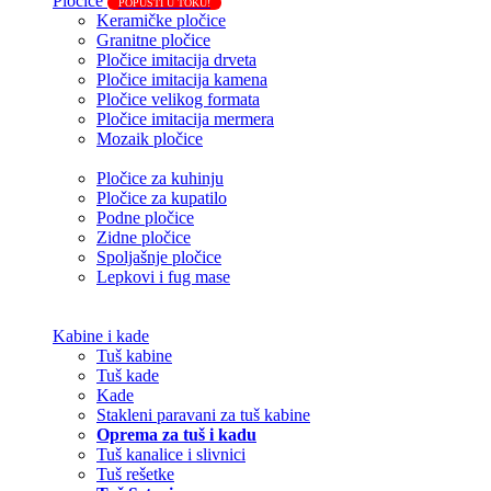
Pločice
POPUSTI U TOKU!
Keramičke pločice
Granitne pločice
Pločice imitacija drveta
Pločice imitacija kamena
Pločice velikog formata
Pločice imitacija mermera
Mozaik pločice
Pločice za kuhinju
Pločice za kupatilo
Podne pločice
Zidne pločice
Spoljašnje pločice
Lepkovi i fug mase
Kabine i kade
Tuš kabine
Tuš kade
Kade
Stakleni paravani za tuš kabine
Oprema za tuš i kadu
Tuš kanalice i slivnici
Tuš rešetke