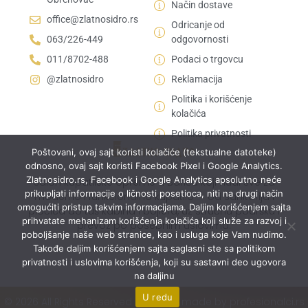
Način dostave
office@zlatnosidro.rs
Odricanje od
063/226-449
odgovornosti
011/8702-488
Podaci o trgovcu
@zlatnosidro
Reklamacija
Politika i korišćenje
kolačića
Politika privatnosti
Poštovani, ovaj sajt koristi kolačiće (tekstualne datoteke)
odnosno, ovaj sajt koristi Facebook Pixel i Google Analytics.
Zlatnosidro.rs, Facebook i Google Analytics apsolutno neće
Salon kupatilske opreme u Bariču koji nudi sve za
prikupljati informacije o ličnosti posetioca, niti na drugi način
moderno i funkcionalno kupatilo — od sanitarija i
omogućiti pristup takvim informacijama. Daljim korišćenjem sajta
pločica do tuš kabina i bojlera, uz stručnu podršku i
prihvatate mehanizam korišćenja kolačića koji služe za razvoj i
prevoz po posebnim uslovima.
poboljšanje naše web stranice, kao i usluga koje Vam nudimo.
Takođe daljim korišćenjem sajta saglasni ste sa politikom
privatnosti i uslovima korišćenja, koji su sastavni deo ugovora
na daljinu
U redu
© 2026 All Rights Reserved | Website made by profesionalci.rs