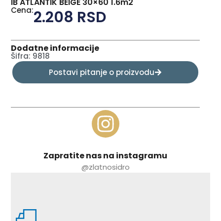
IB ATLANTIK BEIGE 30×60 1.6m2
Cena:
2.208
RSD
Dodatne informacije
Šifra: 9818
Postavi pitanje o proizvodu
Zapratite nas na instagramu
@zlatnosidro