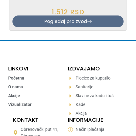
1.512
RSD
Pogledaj proizvod
LINKOVI
IZDVAJAMO
Početna
Plocice za kupatilo
O nama
Sanitarije
Akcije
Slavine za kadu i tuš
Vizualizator
Kade
Akcija
KONTAKT
INFORMACIJE
Obrenovački put 41,
Načini plaćanja
Obrenovac