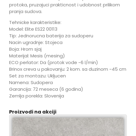
protoka, pruzajuci prakticnost i udobnost prilikom
pranja sudova.
Tehnicke karakteristike:
Model: Elite ES22 00113
Tip: Jednorucna baterija za sudoperu
Nacin ugradnje: Stojeca
Boja: Hrom sjaj
Materijal: Mesis (mesing)
ECO perlator: Da (protok vode ~6 l/min)
Brinox creva u pakovanju: 2 kom. sa duzinom ~45 cm
Set za montazu: Ukljucen
Namena: Sudopera
Garancija: 72 meseca (6 godina)
Zemlja porekla: Slovenija
Proizvodi na akciji