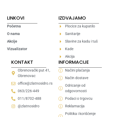
LINKOVI
IZDVAJAMO
Početna
Plocice za kupatilo
O nama
Sanitarije
Akcije
Slavine za kadu i tuš
Vizualizator
Kade
Akcija
KONTAKT
INFORMACIJE
Obrenovački put 41,
Načini plaćanja
Obrenovac
Način dostave
office@zlatnosidro.rs
Odricanje od
063/226-449
odgovornosti
011/8702-488
Podaci o trgovcu
@zlatnosidro
Reklamacija
Politika i korišćenje