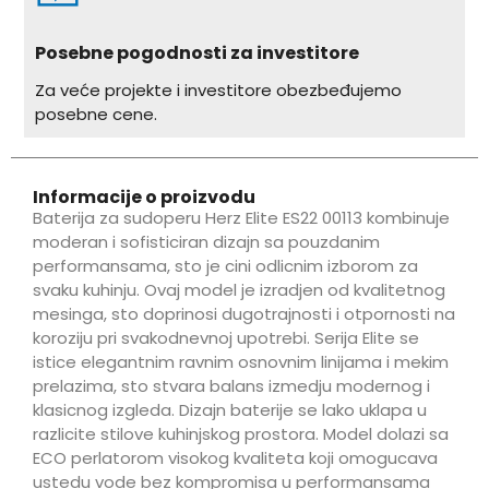
Posebne pogodnosti za investitore
Za veće projekte i investitore obezbeđujemo
posebne cene.
Informacije o proizvodu
Baterija za sudoperu Herz Elite ES22 00113 kombinuje
moderan i sofisticiran dizajn sa pouzdanim
performansama, sto je cini odlicnim izborom za
svaku kuhinju. Ovaj model je izradjen od kvalitetnog
mesinga, sto doprinosi dugotrajnosti i otpornosti na
koroziju pri svakodnevnoj upotrebi. Serija Elite se
istice elegantnim ravnim osnovnim linijama i mekim
prelazima, sto stvara balans izmedju modernog i
klasicnog izgleda. Dizajn baterije se lako uklapa u
razlicite stilove kuhinjskog prostora. Model dolazi sa
ECO perlatorom visokog kvaliteta koji omogucava
ustedu vode bez kompromisa u performansama