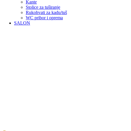
Kante
Stolice za tuširanje
Rukohvati za kadu/tuš
WC pribor i oprema
SALON