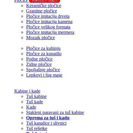
Pločice
POPUSTI U TOKU!
Keramičke pločice
Granitne pločice
Pločice imitacija drveta
Pločice imitacija kamena
Pločice velikog formata
Pločice imitacija mermera
Mozaik pločice
Pločice za kuhinju
Pločice za kupatilo
Podne pločice
Zidne pločice
Spoljašnje pločice
Lepkovi i fug mase
Kabine i kade
Tuš kabine
Tuš kade
Kade
Stakleni paravani za tuš kabine
Oprema za tuš i kadu
Tuš kanalice i slivnici
Tuš rešetke