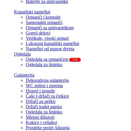
Baterije za umivaonike
Kupatilski nameštaj
Ormarići i komode
Samostalni ormarići
Ormarići sa umivaonikom
Gornji delovi
Vertikale, visoki ormari
Luksuzni kupatilski nameštaj
Nameštaj od punog drveta
Ogledala
Ogledala sa ormarićem
TOP
Ogledala za šminku
Galanterija
Dekorativna galanterija
WC pribor i oprema
Dozeri i posude
Čaše I držači za četkice
Držači za peškir
Držači toalet papira
Ogledala za šminku
Mirisni difuzori
Kukice i vešalice
Prostirke protiv klizanja