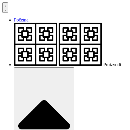
Skočite
na
sadržaj
Početna
Proizvodi