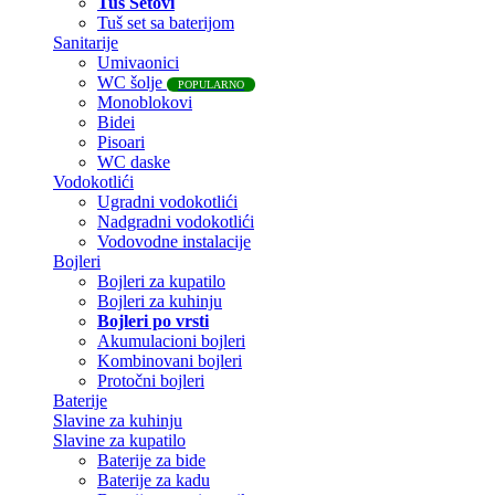
Tuš Setovi
Tuš set sa baterijom
Sanitarije
Umivaonici
WC šolje
POPULARNO
Monoblokovi
Bidei
Pisoari
WC daske
Vodokotlići
Ugradni vodokotlići
Nadgradni vodokotlići
Vodovodne instalacije
Bojleri
Bojleri za kupatilo
Bojleri za kuhinju
Bojleri po vrsti
Akumulacioni bojleri
Kombinovani bojleri
Protočni bojleri
Baterije
Slavine za kuhinju
Slavine za kupatilo
Baterije za bide
Baterije za kadu