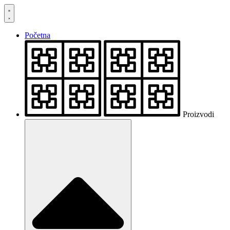
Skočite
na
sadržaj
Početna
Proizvodi