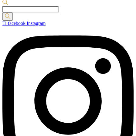
Products
search
Ti-facebook
Instagram