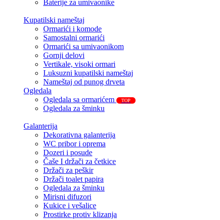
Baterije za umivaonike
Kupatilski nameštaj
Ormarići i komode
Samostalni ormarići
Ormarići sa umivaonikom
Gornji delovi
Vertikale, visoki ormari
Luksuzni kupatilski nameštaj
Nameštaj od punog drveta
Ogledala
Ogledala sa ormarićem
TOP
Ogledala za šminku
Galanterija
Dekorativna galanterija
WC pribor i oprema
Dozeri i posude
Čaše I držači za četkice
Držači za peškir
Držači toalet papira
Ogledala za šminku
Mirisni difuzori
Kukice i vešalice
Prostirke protiv klizanja