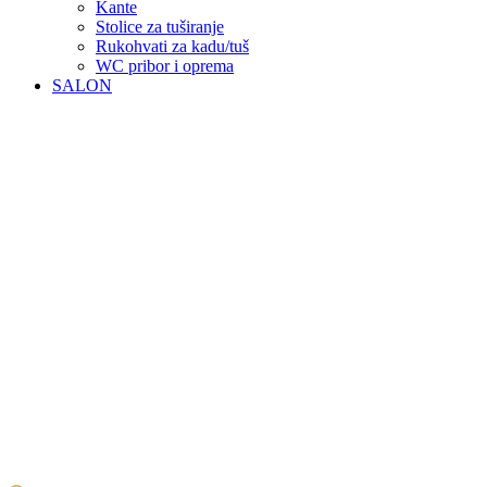
Kante
Stolice za tuširanje
Rukohvati za kadu/tuš
WC pribor i oprema
SALON