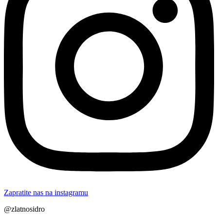
Zapratite nas na instagramu
@zlatnosidro