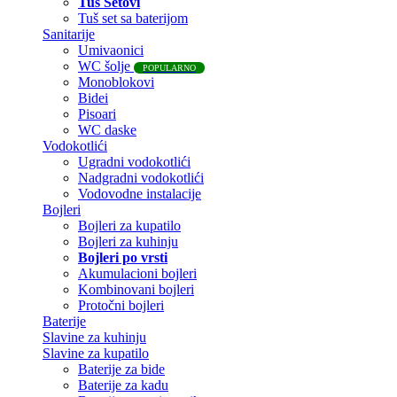
Tuš Setovi
Tuš set sa baterijom
Sanitarije
Umivaonici
WC šolje
POPULARNO
Monoblokovi
Bidei
Pisoari
WC daske
Vodokotlići
Ugradni vodokotlići
Nadgradni vodokotlići
Vodovodne instalacije
Bojleri
Bojleri za kupatilo
Bojleri za kuhinju
Bojleri po vrsti
Akumulacioni bojleri
Kombinovani bojleri
Protočni bojleri
Baterije
Slavine za kuhinju
Slavine za kupatilo
Baterije za bide
Baterije za kadu