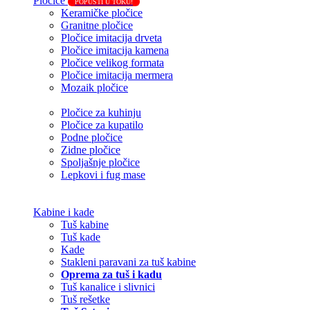
Pločice
POPUSTI U TOKU!
Keramičke pločice
Granitne pločice
Pločice imitacija drveta
Pločice imitacija kamena
Pločice velikog formata
Pločice imitacija mermera
Mozaik pločice
Pločice za kuhinju
Pločice za kupatilo
Podne pločice
Zidne pločice
Spoljašnje pločice
Lepkovi i fug mase
Kabine i kade
Tuš kabine
Tuš kade
Kade
Stakleni paravani za tuš kabine
Oprema za tuš i kadu
Tuš kanalice i slivnici
Tuš rešetke