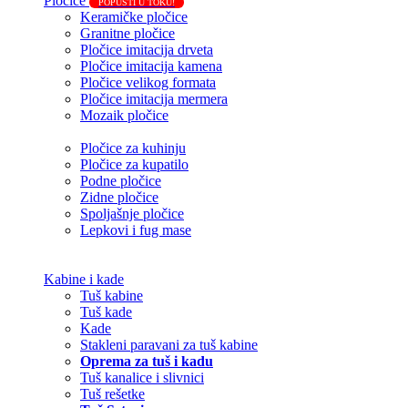
Pločice
POPUSTI U TOKU!
Keramičke pločice
Granitne pločice
Pločice imitacija drveta
Pločice imitacija kamena
Pločice velikog formata
Pločice imitacija mermera
Mozaik pločice
Pločice za kuhinju
Pločice za kupatilo
Podne pločice
Zidne pločice
Spoljašnje pločice
Lepkovi i fug mase
Kabine i kade
Tuš kabine
Tuš kade
Kade
Stakleni paravani za tuš kabine
Oprema za tuš i kadu
Tuš kanalice i slivnici
Tuš rešetke