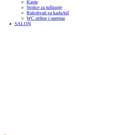
Kante
Stolice za tuširanje
Rukohvati za kadu/tuš
WC pribor i oprema
SALON