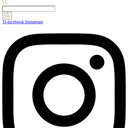
Products
search
Ti-facebook
Instagram