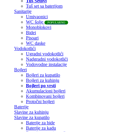
Tuš Setovi
Tuš set sa baterijom
Sanitarije
Umivaonici
WC šolje
POPULARNO
Monoblokovi
Bidei
Pisoari
WC daske
Vodokotlići
Ugradni vodokotlići
Nadgradni vodokotlići
Vodovodne instalacije
Bojleri
Bojleri za kupatilo
Bojleri za kuhinju
Bojleri po vrsti
Akumulacioni bojleri
Kombinovani bojleri
Protočni bojleri
Baterije
Slavine za kuhinju
Slavine za kupatilo
Baterije za bide
Baterije za kadu