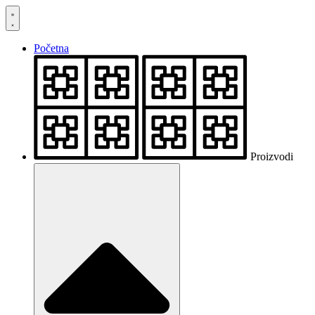
Skočite
na
sadržaj
Početna
Proizvodi