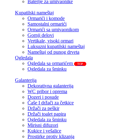
Baterije za umivaonike
Kupatilski nameštaj
Ormarići i komode
Samostalni ormarići
Ormarići sa umivaonikom
Gornji delovi
Vertikale, visoki ormari
Luksuzni kupatilski nameštaj
Nameštaj od punog drveta
Ogledala
Ogledala sa ormarićem
TOP
Ogledala za šminku
Galanterija
Dekorativna galanterija
WC pribor i oprema
Dozeri i posude
Čaše I držači za četkice
Držači za peškir
Držači toalet papira
Ogledala za šminku
Mirisni difuzori
Kukice i vešalice
Prostirke protiv klizanja