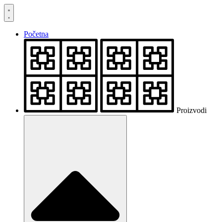
Skočite
na
sadržaj
Početna
Proizvodi