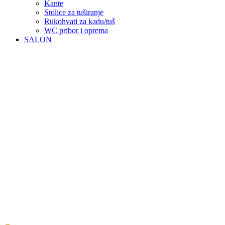
Kante
Stolice za tuširanje
Rukohvati za kadu/tuš
WC pribor i oprema
SALON