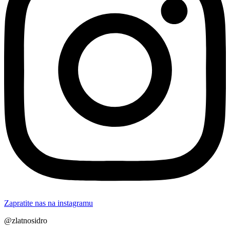
Zapratite nas na instagramu
@zlatnosidro