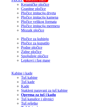
Pločice
POPUSTI U TOKU!
Keramičke pločice
Granitne pločice
Pločice imitacija drveta
Pločice imitacija kamena
Pločice velikog formata
Pločice imitacija mermera
Mozaik pločice
Pločice za kuhinju
Pločice za kupatilo
Podne pločice
Zidne pločice
Spoljašnje pločice
Lepkovi i fug mase
Kabine i kade
Tuš kabine
Tuš kade
Kade
Stakleni paravani za tuš kabine
Oprema za tuš i kadu
Tuš kanalice i slivnici
Tuš rešetke