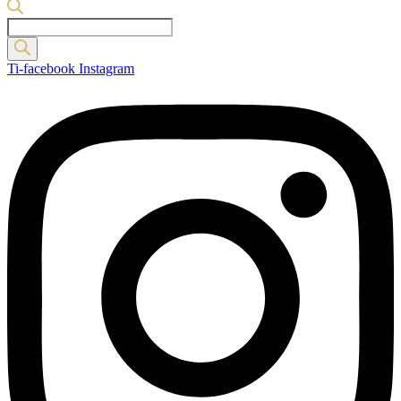
Products
search
Ti-facebook
Instagram