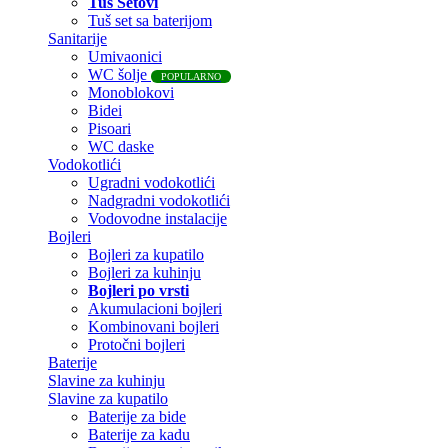
Tuš Setovi
Tuš set sa baterijom
Sanitarije
Umivaonici
WC šolje
POPULARNO
Monoblokovi
Bidei
Pisoari
WC daske
Vodokotlići
Ugradni vodokotlići
Nadgradni vodokotlići
Vodovodne instalacije
Bojleri
Bojleri za kupatilo
Bojleri za kuhinju
Bojleri po vrsti
Akumulacioni bojleri
Kombinovani bojleri
Protočni bojleri
Baterije
Slavine za kuhinju
Slavine za kupatilo
Baterije za bide
Baterije za kadu