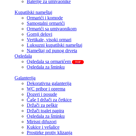
Baterije za umivaonike
Kupatilski nameštaj
Ormarići i komode
Samostalni ormarići
Ormarići sa umivaonikom
Gornji delovi
Vertikale, visoki ormari
Luksuzni kupatilski nameštaj
Nameštaj od punog drveta
Ogledala
Ogledala sa ormarićem
TOP
Ogledala za šminku
Galanterija
Dekorativna galanterija
WC pribor i oprema
Dozeri i posude
Čaše I držači za četkice
Držači za peškir
Držači toalet papira
Ogledala za šminku
Mirisni difuzori
Kukice i vešalice
Prostirke protiv klizanja