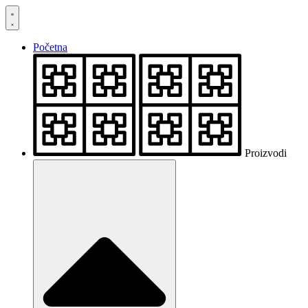
Skočite
na
sadržaj
Početna
Proizvodi