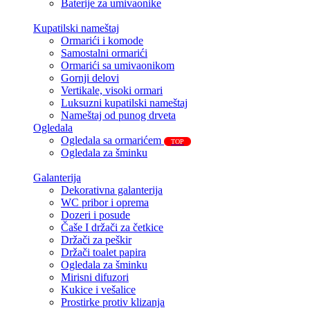
Baterije za umivaonike
Kupatilski nameštaj
Ormarići i komode
Samostalni ormarići
Ormarići sa umivaonikom
Gornji delovi
Vertikale, visoki ormari
Luksuzni kupatilski nameštaj
Nameštaj od punog drveta
Ogledala
Ogledala sa ormarićem
TOP
Ogledala za šminku
Galanterija
Dekorativna galanterija
WC pribor i oprema
Dozeri i posude
Čaše I držači za četkice
Držači za peškir
Držači toalet papira
Ogledala za šminku
Mirisni difuzori
Kukice i vešalice
Prostirke protiv klizanja