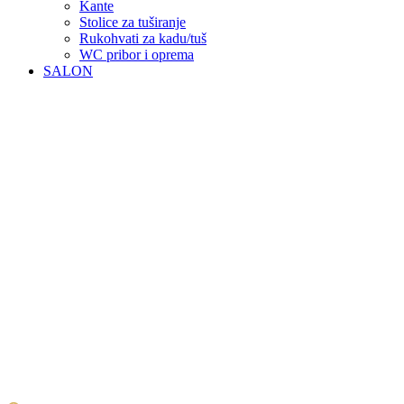
Kante
Stolice za tuširanje
Rukohvati za kadu/tuš
WC pribor i oprema
SALON