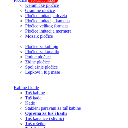
Pločice
POPUSTI U TOKU!
Keramičke pločice
Granitne pločice
Pločice imitacija drveta
Pločice imitacija kamena
Pločice velikog formata
Pločice imitacija mermera
Mozaik pločice
Pločice za kuhinju
Pločice za kupatilo
Podne pločice
Zidne pločice
Spoljašnje pločice
Lepkovi i fug mase
Kabine i kade
Tuš kabine
Tuš kade
Kade
Stakleni paravani za tuš kabine
Oprema za tuš i kadu
Tuš kanalice i slivnici
Tuš rešetke