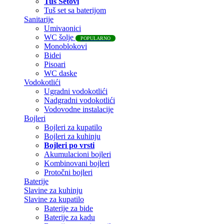
Tuš Setovi
Tuš set sa baterijom
Sanitarije
Umivaonici
WC šolje
POPULARNO
Monoblokovi
Bidei
Pisoari
WC daske
Vodokotlići
Ugradni vodokotlići
Nadgradni vodokotlići
Vodovodne instalacije
Bojleri
Bojleri za kupatilo
Bojleri za kuhinju
Bojleri po vrsti
Akumulacioni bojleri
Kombinovani bojleri
Protočni bojleri
Baterije
Slavine za kuhinju
Slavine za kupatilo
Baterije za bide
Baterije za kadu