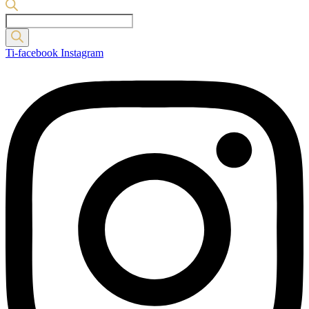
Products
search
Ti-facebook
Instagram