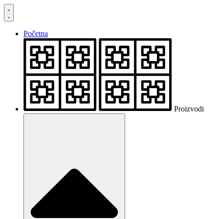
Skočite
na
sadržaj
Početna
Proizvodi