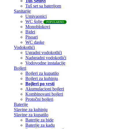
Tuš Setovi
Tuš set sa baterijom
Sanitarije
Umivaonici
WC šolje
POPULARNO
Monoblokovi
Bidei
Pisoari
WC daske
Vodokotlići
Ugradni vodokotlići
Nadgradni vodokotlići
Vodovodne instalacije
Bojleri
Bojleri za kupatilo
Bojleri za kuhinju
Bojleri po vrsti
Akumulacioni bojleri
Kombinovani bojleri
Protočni bojleri
Baterije
Slavine za kuhinju
Slavine za kupatilo
Baterije za bide
Baterije za kadu