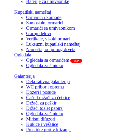
Baterije za umivaonike
Kupatilski nameštaj
Ormarići i komode
Samostalni ormarići
Ormarići sa umivaonikom
Gornji delovi
Vertikale, visoki ormari
Luksuzni kupatilski nameštaj
Nameštaj od punog drveta
Ogledala
Ogledala sa ormarićem
TOP
Ogledala za šminku
Galanterija
Dekorativna galanterija
WC pribor i oprema
Dozeri i posude
Čaše I držači za četkice
Držači za peškir
Držači toalet papira
Ogledala za šminku
Mirisni difuzori
Kukice i vešalice
Prostirke protiv klizanja