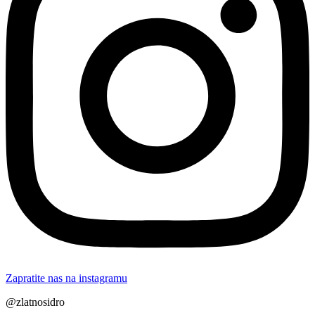
Zapratite nas na instagramu
@zlatnosidro