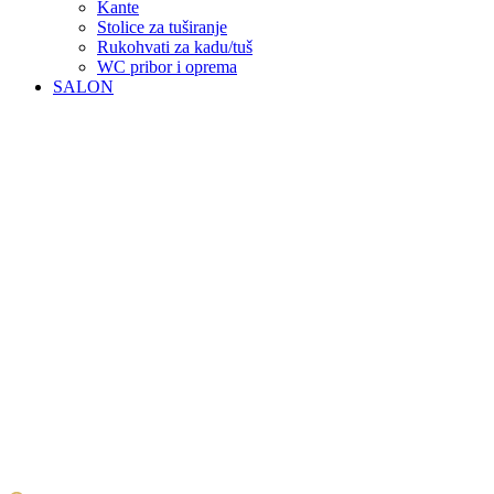
Kante
Stolice za tuširanje
Rukohvati za kadu/tuš
WC pribor i oprema
SALON