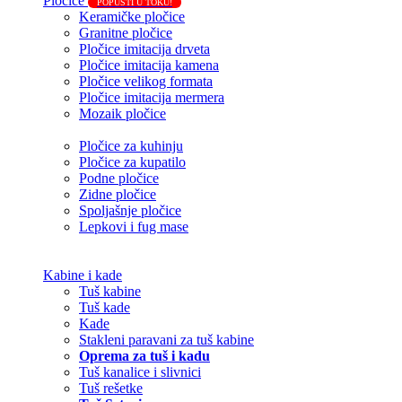
Pločice
POPUSTI U TOKU!
Keramičke pločice
Granitne pločice
Pločice imitacija drveta
Pločice imitacija kamena
Pločice velikog formata
Pločice imitacija mermera
Mozaik pločice
Pločice za kuhinju
Pločice za kupatilo
Podne pločice
Zidne pločice
Spoljašnje pločice
Lepkovi i fug mase
Kabine i kade
Tuš kabine
Tuš kade
Kade
Stakleni paravani za tuš kabine
Oprema za tuš i kadu
Tuš kanalice i slivnici
Tuš rešetke