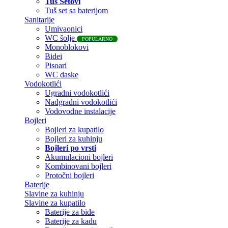
Tuš Setovi
Tuš set sa baterijom
Sanitarije
Umivaonici
WC šolje
POPULARNO
Monoblokovi
Bidei
Pisoari
WC daske
Vodokotlići
Ugradni vodokotlići
Nadgradni vodokotlići
Vodovodne instalacije
Bojleri
Bojleri za kupatilo
Bojleri za kuhinju
Bojleri po vrsti
Akumulacioni bojleri
Kombinovani bojleri
Protočni bojleri
Baterije
Slavine za kuhinju
Slavine za kupatilo
Baterije za bide
Baterije za kadu