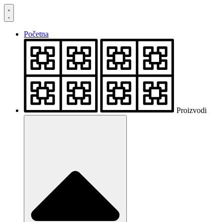
Skočite
na
sadržaj
Početna
Proizvodi