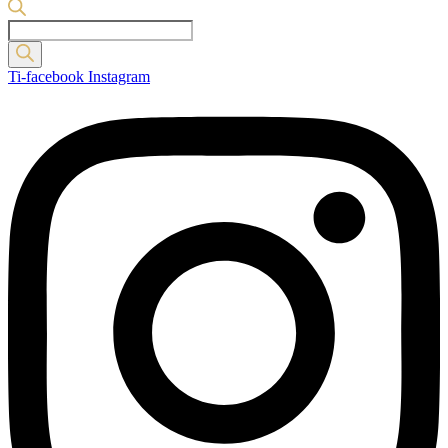
Products
search
Ti-facebook
Instagram