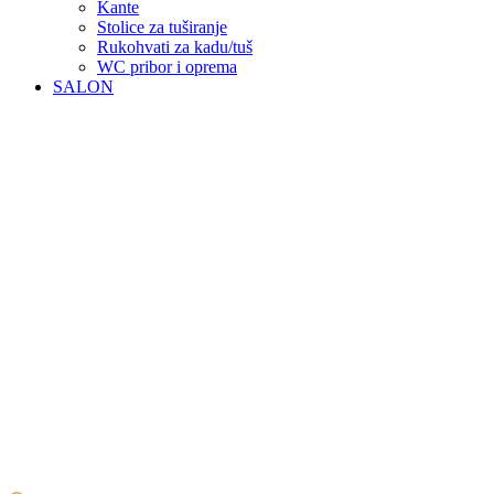
Kante
Stolice za tuširanje
Rukohvati za kadu/tuš
WC pribor i oprema
SALON