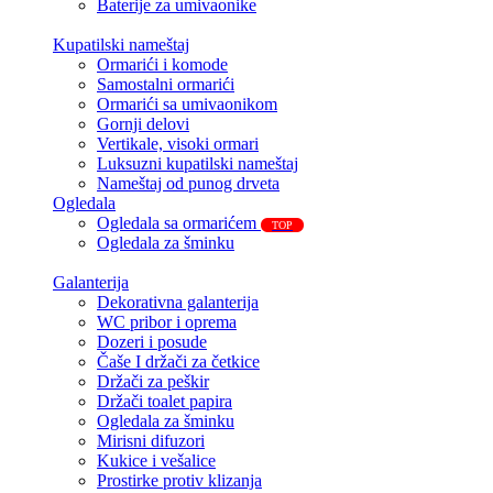
Baterije za umivaonike
Kupatilski nameštaj
Ormarići i komode
Samostalni ormarići
Ormarići sa umivaonikom
Gornji delovi
Vertikale, visoki ormari
Luksuzni kupatilski nameštaj
Nameštaj od punog drveta
Ogledala
Ogledala sa ormarićem
TOP
Ogledala za šminku
Galanterija
Dekorativna galanterija
WC pribor i oprema
Dozeri i posude
Čaše I držači za četkice
Držači za peškir
Držači toalet papira
Ogledala za šminku
Mirisni difuzori
Kukice i vešalice
Prostirke protiv klizanja