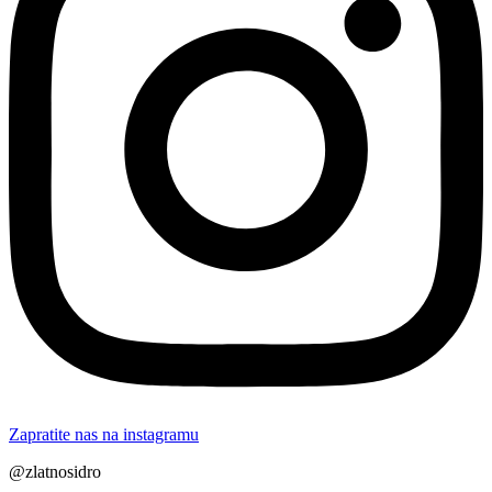
Zapratite nas na instagramu
@zlatnosidro