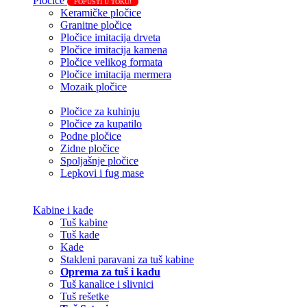
Pločice
POPUSTI U TOKU!
Keramičke pločice
Granitne pločice
Pločice imitacija drveta
Pločice imitacija kamena
Pločice velikog formata
Pločice imitacija mermera
Mozaik pločice
Pločice za kuhinju
Pločice za kupatilo
Podne pločice
Zidne pločice
Spoljašnje pločice
Lepkovi i fug mase
Kabine i kade
Tuš kabine
Tuš kade
Kade
Stakleni paravani za tuš kabine
Oprema za tuš i kadu
Tuš kanalice i slivnici
Tuš rešetke