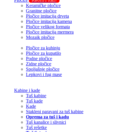
Pločice
POPUSTI U TOKU!
Keramičke pločice
Granitne pločice
Pločice imitacija drveta
Pločice imitacija kamena
Pločice velikog formata
Pločice imitacija mermera
Mozaik pločice
Pločice za kuhinju
Pločice za kupatilo
Podne pločice
Zidne pločice
Spoljašnje pločice
Lepkovi i fug mase
Kabine i kade
Tuš kabine
Tuš kade
Kade
Stakleni paravani za tuš kabine
Oprema za tuš i kadu
Tuš kanalice i slivnici
Tuš rešetke