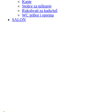
Kante
Stolice za tuširanje
Rukohvati za kadu/tuš
WC pribor i oprema
SALON