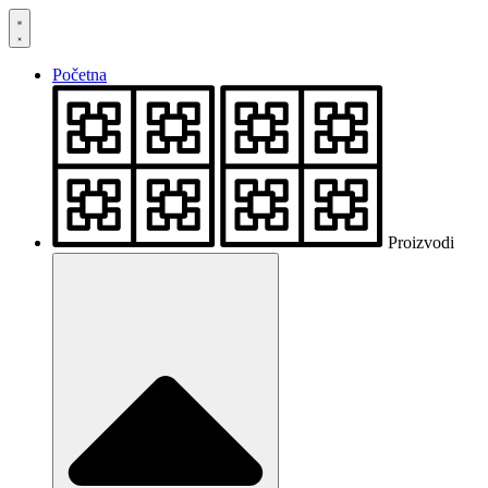
Skočite
na
sadržaj
Početna
Proizvodi