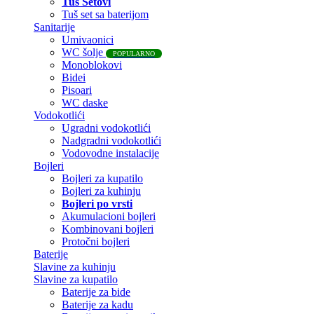
Tuš Setovi
Tuš set sa baterijom
Sanitarije
Umivaonici
WC šolje
POPULARNO
Monoblokovi
Bidei
Pisoari
WC daske
Vodokotlići
Ugradni vodokotlići
Nadgradni vodokotlići
Vodovodne instalacije
Bojleri
Bojleri za kupatilo
Bojleri za kuhinju
Bojleri po vrsti
Akumulacioni bojleri
Kombinovani bojleri
Protočni bojleri
Baterije
Slavine za kuhinju
Slavine za kupatilo
Baterije za bide
Baterije za kadu