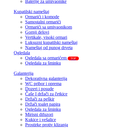
Baterije za umivaonike
Kupatilski nameštaj
Ormarići i komode
Samostalni ormarići
Ormarići sa umivaonikom
Gornji delovi
Vertikale, visoki ormari
Luksuzni kupatilski nameštaj
Nameštaj od punog drveta
Ogledala
Ogledala sa ormarićem
TOP
Ogledala za šminku
Galanterija
Dekorativna galanterija
WC pribor i oprema
Dozeri i posude
Čaše I držači za četkice
Držači za peškir
Držači toalet papira
Ogledala za šminku
Mirisni difuzori
Kukice i vešalice
Prostirke protiv klizanja