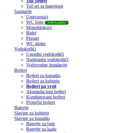
Tuš Setovi
Tuš set sa baterijom
Sanitarije
Umivaonici
WC šolje
POPULARNO
Monoblokovi
Bidei
Pisoari
WC daske
Vodokotlići
Ugradni vodokotlići
Nadgradni vodokotlići
Vodovodne instalacije
Bojleri
Bojleri za kupatilo
Bojleri za kuhinju
Bojleri po vrsti
Akumulacioni bojleri
Kombinovani bojleri
Protočni bojleri
Baterije
Slavine za kuhinju
Slavine za kupatilo
Baterije za bide
Baterije za kadu