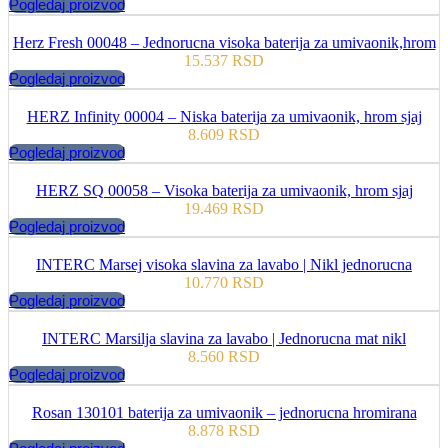
Pogledaj proizvod
Herz Fresh 00048 – Jednorucna visoka baterija za umivaonik,hrom
15.537
RSD
Pogledaj proizvod
HERZ Infinity 00004 – Niska baterija za umivaonik, hrom sjaj
8.609
RSD
Pogledaj proizvod
HERZ SQ 00058 – Visoka baterija za umivaonik, hrom sjaj
19.469
RSD
Pogledaj proizvod
INTERC Marsej visoka slavina za lavabo | Nikl jednorucna
10.770
RSD
Pogledaj proizvod
INTERC Marsilja slavina za lavabo | Jednorucna mat nikl
8.560
RSD
Pogledaj proizvod
Rosan 130101 baterija za umivaonik – jednorucna hromirana
8.878
RSD