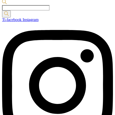
Products
search
Ti-facebook
Instagram