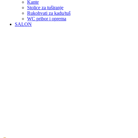
Kante
Stolice za tuširanje
Rukohvati za kadu/tuš
WC pribor i oprema
SALON