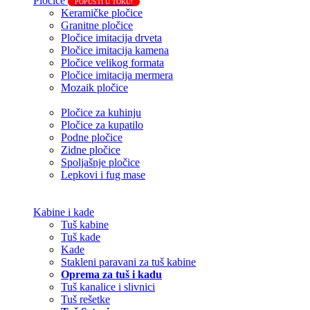
Pločice
POPUSTI U TOKU!
Keramičke pločice
Granitne pločice
Pločice imitacija drveta
Pločice imitacija kamena
Pločice velikog formata
Pločice imitacija mermera
Mozaik pločice
Pločice za kuhinju
Pločice za kupatilo
Podne pločice
Zidne pločice
Spoljašnje pločice
Lepkovi i fug mase
Kabine i kade
Tuš kabine
Tuš kade
Kade
Stakleni paravani za tuš kabine
Oprema za tuš i kadu
Tuš kanalice i slivnici
Tuš rešetke