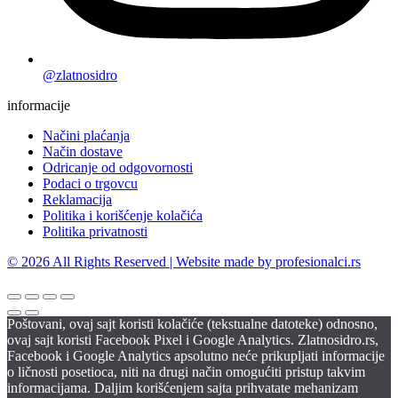
@zlatnosidro
informacije
Načini plaćanja
Način dostave
Odricanje od odgovornosti
Podaci o trgovcu
Reklamacija
Politika i korišćenje kolačića
Politika privatnosti
© 2026 All Rights Reserved | Website made by profesionalci.rs
Poštovani, ovaj sajt koristi kolačiće (tekstualne datoteke) odnosno,
ovaj sajt koristi Facebook Pixel i Google Analytics. Zlatnosidro.rs,
Facebook i Google Analytics apsolutno neće prikupljati informacije
o ličnosti posetioca, niti na drugi način omogućiti pristup takvim
informacijama. Daljim korišćenjem sajta prihvatate mehanizam