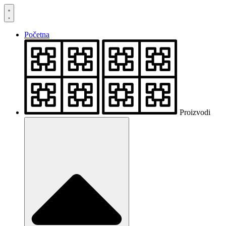
Skočite
na
sadržaj
Početna
Proizvodi