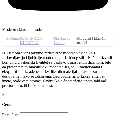
Moderni i klasični modeli
Početna
/
SLAVINE ZA
/
Slavine za
/
Moderni i klasični
KUPATILO
lavabo
modeli
U Zlatnom Sidru nudimo raznovrsne modele slavina koji
zadovoljavaju i ljubitelje modernog i klasičnog stila. Naši proizvodi
kombinuju vrhunski kvalitet sa pažljivo osmišljenim dizajnom, bilo
da preferirate minimalistički, moderan izgled ili tradicionalni i
elegantni stil. Izrađene od kvalitetnih materijala, slavine su
dugotrajne i lako se održavaju. Bez obzira na to kakav enterijer
imate, ovde ćete pronaći slavinu koja će savršeno upotpuniti vaš
prostor i pružiti funkcionalnost.
Filter
Cena
Price filter