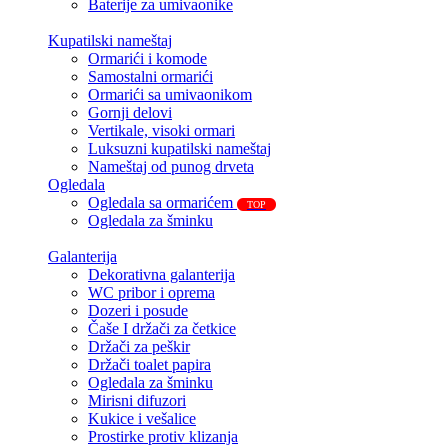
Baterije za umivaonike
Kupatilski nameštaj
Ormarići i komode
Samostalni ormarići
Ormarići sa umivaonikom
Gornji delovi
Vertikale, visoki ormari
Luksuzni kupatilski nameštaj
Nameštaj od punog drveta
Ogledala
Ogledala sa ormarićem
TOP
Ogledala za šminku
Galanterija
Dekorativna galanterija
WC pribor i oprema
Dozeri i posude
Čaše I držači za četkice
Držači za peškir
Držači toalet papira
Ogledala za šminku
Mirisni difuzori
Kukice i vešalice
Prostirke protiv klizanja