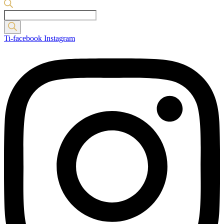
Products
search
Ti-facebook
Instagram