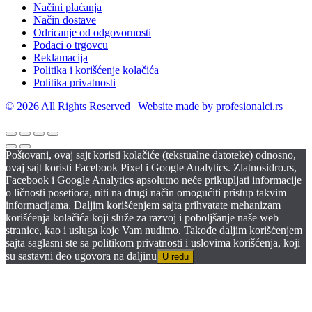
Načini plaćanja
Način dostave
Odricanje od odgovornosti
Podaci o trgovcu
Reklamacija
Politika i korišćenje kolačića
Politika privatnosti
© 2026 All Rights Reserved | Website made by profesionalci.rs
Poštovani, ovaj sajt koristi kolačiće (tekstualne datoteke) odnosno,
ovaj sajt koristi Facebook Pixel i Google Analytics. Zlatnosidro.rs,
Facebook i Google Analytics apsolutno neće prikupljati informacije
o ličnosti posetioca, niti na drugi način omogućiti pristup takvim
informacijama. Daljim korišćenjem sajta prihvatate mehanizam
korišćenja kolačića koji služe za razvoj i poboljšanje naše web
stranice, kao i usluga koje Vam nudimo. Takođe daljim korišćenjem
sajta saglasni ste sa politikom privatnosti i uslovima korišćenja, koji
su sastavni deo ugovora na daljinu
U redu