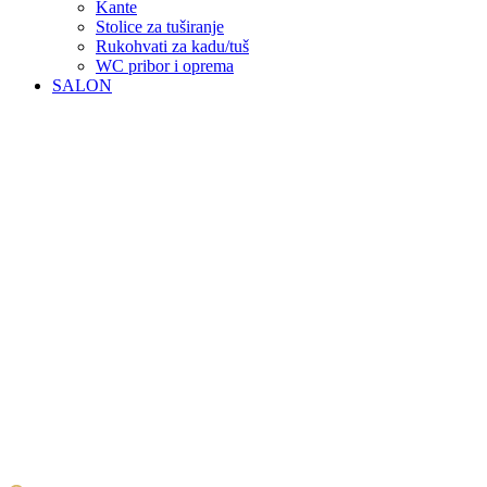
Kante
Stolice za tuširanje
Rukohvati za kadu/tuš
WC pribor i oprema
SALON