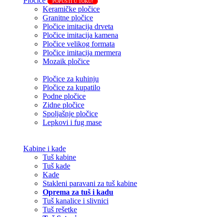
Pločice
POPUSTI U TOKU!
Keramičke pločice
Granitne pločice
Pločice imitacija drveta
Pločice imitacija kamena
Pločice velikog formata
Pločice imitacija mermera
Mozaik pločice
Pločice za kuhinju
Pločice za kupatilo
Podne pločice
Zidne pločice
Spoljašnje pločice
Lepkovi i fug mase
Kabine i kade
Tuš kabine
Tuš kade
Kade
Stakleni paravani za tuš kabine
Oprema za tuš i kadu
Tuš kanalice i slivnici
Tuš rešetke