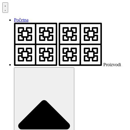
Skočite
na
sadržaj
Početna
Proizvodi