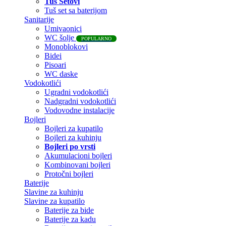
Tuš Setovi
Tuš set sa baterijom
Sanitarije
Umivaonici
WC šolje
POPULARNO
Monoblokovi
Bidei
Pisoari
WC daske
Vodokotlići
Ugradni vodokotlići
Nadgradni vodokotlići
Vodovodne instalacije
Bojleri
Bojleri za kupatilo
Bojleri za kuhinju
Bojleri po vrsti
Akumulacioni bojleri
Kombinovani bojleri
Protočni bojleri
Baterije
Slavine za kuhinju
Slavine za kupatilo
Baterije za bide
Baterije za kadu