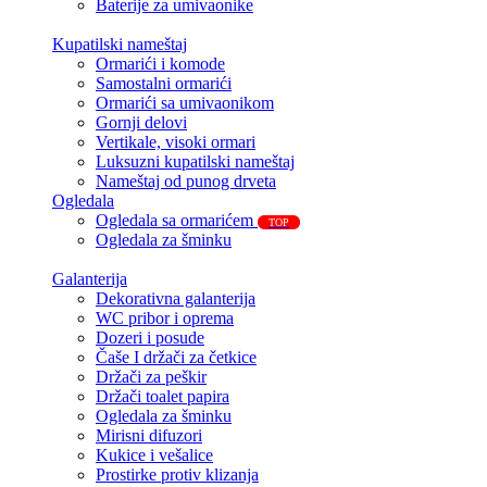
Baterije za umivaonike
Kupatilski nameštaj
Ormarići i komode
Samostalni ormarići
Ormarići sa umivaonikom
Gornji delovi
Vertikale, visoki ormari
Luksuzni kupatilski nameštaj
Nameštaj od punog drveta
Ogledala
Ogledala sa ormarićem
TOP
Ogledala za šminku
Galanterija
Dekorativna galanterija
WC pribor i oprema
Dozeri i posude
Čaše I držači za četkice
Držači za peškir
Držači toalet papira
Ogledala za šminku
Mirisni difuzori
Kukice i vešalice
Prostirke protiv klizanja