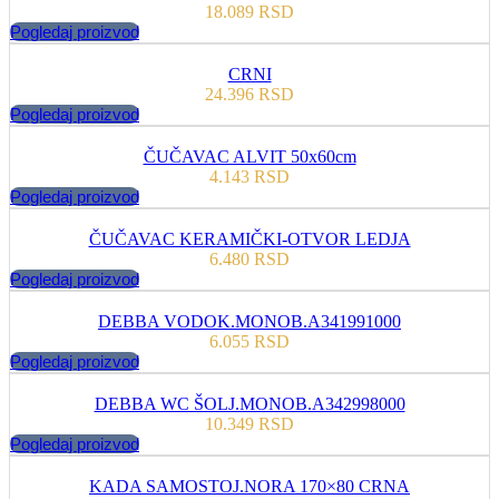
18.089
RSD
Pogledaj proizvod
CRNI
24.396
RSD
Pogledaj proizvod
ČUČAVAC ALVIT 50x60cm
4.143
RSD
Pogledaj proizvod
ČUČAVAC KERAMIČKI-OTVOR LEDJA
6.480
RSD
Pogledaj proizvod
DEBBA VODOK.MONOB.A341991000
6.055
RSD
Pogledaj proizvod
DEBBA WC ŠOLJ.MONOB.A342998000
10.349
RSD
Pogledaj proizvod
KADA SAMOSTOJ.NORA 170×80 CRNA