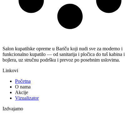
Salon kupatilske opreme u Bariču koji nudi sve za moderno i
funkcionalno kupatilo — od sanitarija i pločica do tuš kabina i
bojlera, uz stručnu podršku i prevoz po posebnim uslovima.
Linkovi
Početna
O nama
Akcije
Vizualizator
Izdvajamo