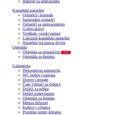
Baterije za umivaonike
Kupatilski nameštaj
Ormarići i komode
Samostalni ormarići
Ormarići sa umivaonikom
Gornji delovi
Vertikale, visoki ormari
Luksuzni kupatilski nameštaj
Nameštaj od punog drveta
Ogledala
Ogledala sa ormarićem
TOP
Ogledala za šminku
Galanterija
Dekorativna galanterija
WC pribor i oprema
Dozeri i posude
Čaše I držači za četkice
Držači za peškir
Držači toalet papira
Ogledala za šminku
Mirisni difuzori
Kukice i vešalice
Prostirke protiv klizanja