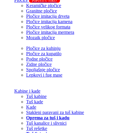
Pločice
POPUSTI U TOKU!
Keramičke pločice
Granitne pločice
Pločice imitacija drveta
Pločice imitacija kamena
Pločice velikog formata
Pločice imitacija mermera
Mozaik pločice
Pločice za kuhinju
Pločice za kupatilo
Podne pločice
Zidne pločice
Spoljašnje pločice
Lepkovi i fug mase
Kabine i kade
Tuš kabine
Tuš kade
Kade
Stakleni paravani za tuš kabine
Oprema za tuš i kadu
Tuš kanalice i slivnici
Tuš rešetke