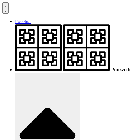
Skočite
na
sadržaj
Početna
Proizvodi