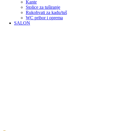
Kante
Stolice za tuširanje
Rukohvati za kadu/tuš
WC pribor i oprema
SALON