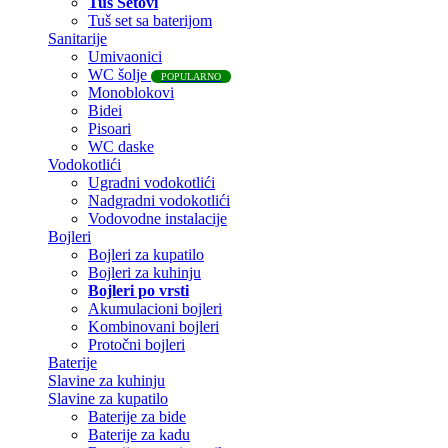
Tuš Setovi
Tuš set sa baterijom
Sanitarije
Umivaonici
WC šolje
POPULARNO
Monoblokovi
Bidei
Pisoari
WC daske
Vodokotlići
Ugradni vodokotlići
Nadgradni vodokotlići
Vodovodne instalacije
Bojleri
Bojleri za kupatilo
Bojleri za kuhinju
Bojleri po vrsti
Akumulacioni bojleri
Kombinovani bojleri
Protočni bojleri
Baterije
Slavine za kuhinju
Slavine za kupatilo
Baterije za bide
Baterije za kadu