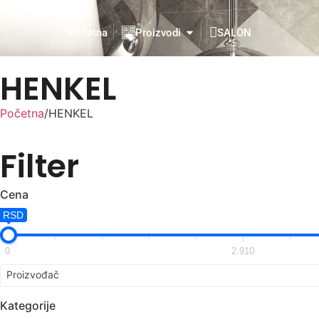
Početna
Proizvodi
SALON
HENKEL
Početna
/
HENKEL
Filter
Cena
 RSD
0
2.910
Proizvođač
Kategorije