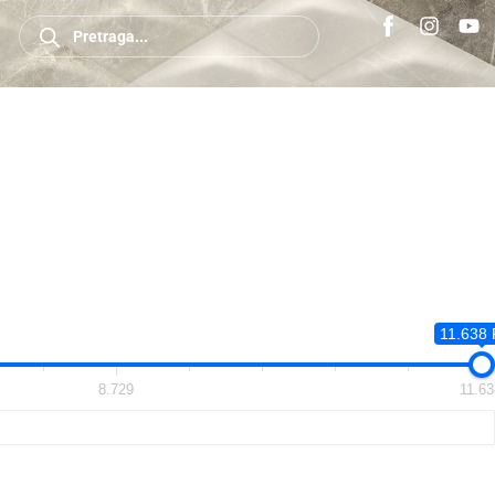
11.638
8.729
11.63