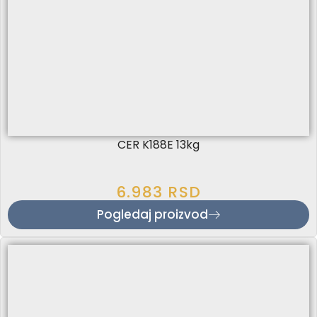
CER K188E 13kg
6.983
RSD
Pogledaj proizvod