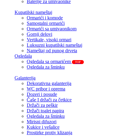
Baterije za umivaonike
Kupatilski nameštaj
Ormarići i komode
Samostalni ormarići
Ormarići sa umivaonikom
Gornji delovi
Vertikale, visoki ormari
Luksuzni kupatilski nameštaj
Nameštaj od punog drveta
Ogledala
Ogledala sa ormarićem
TOP
Ogledala za šminku
Galanterija
Dekorativna galanterija
WC pribor i oprema
Dozeri i posude
Čaše I držači za četkice
Držači za peškir
Držači toalet papira
Ogledala za šminku
Mirisni difuzori
Kukice i vešalice
Prostirke protiv klizanja