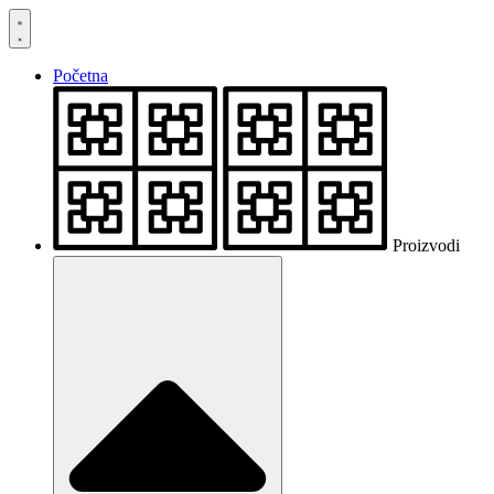
Skočite
na
sadržaj
Početna
Proizvodi