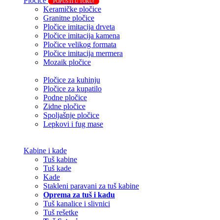
Pločice
POPUSTI U TOKU!
Keramičke pločice
Granitne pločice
Pločice imitacija drveta
Pločice imitacija kamena
Pločice velikog formata
Pločice imitacija mermera
Mozaik pločice
Pločice za kuhinju
Pločice za kupatilo
Podne pločice
Zidne pločice
Spoljašnje pločice
Lepkovi i fug mase
Kabine i kade
Tuš kabine
Tuš kade
Kade
Stakleni paravani za tuš kabine
Oprema za tuš i kadu
Tuš kanalice i slivnici
Tuš rešetke