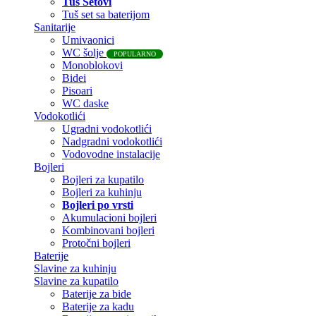
Tuš Setovi
Tuš set sa baterijom
Sanitarije
Umivaonici
WC šolje
POPULARNO
Monoblokovi
Bidei
Pisoari
WC daske
Vodokotlići
Ugradni vodokotlići
Nadgradni vodokotlići
Vodovodne instalacije
Bojleri
Bojleri za kupatilo
Bojleri za kuhinju
Bojleri po vrsti
Akumulacioni bojleri
Kombinovani bojleri
Protočni bojleri
Baterije
Slavine za kuhinju
Slavine za kupatilo
Baterije za bide
Baterije za kadu