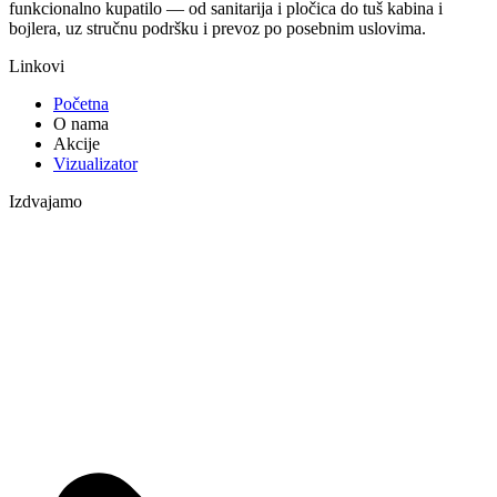
funkcionalno kupatilo — od sanitarija i pločica do tuš kabina i
bojlera, uz stručnu podršku i prevoz po posebnim uslovima.
Linkovi
Početna
O nama
Akcije
Vizualizator
Izdvajamo