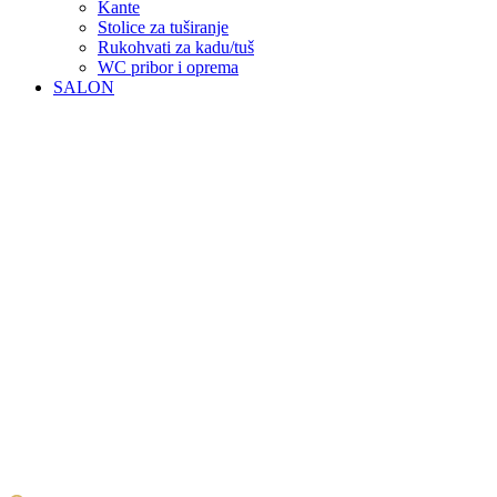
Kante
Stolice za tuširanje
Rukohvati za kadu/tuš
WC pribor i oprema
SALON