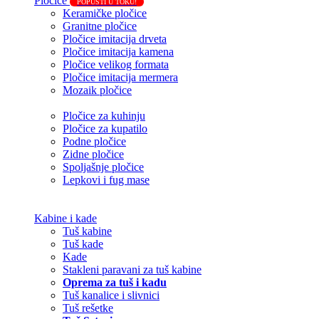
Pločice
POPUSTI U TOKU!
Keramičke pločice
Granitne pločice
Pločice imitacija drveta
Pločice imitacija kamena
Pločice velikog formata
Pločice imitacija mermera
Mozaik pločice
Pločice za kuhinju
Pločice za kupatilo
Podne pločice
Zidne pločice
Spoljašnje pločice
Lepkovi i fug mase
Kabine i kade
Tuš kabine
Tuš kade
Kade
Stakleni paravani za tuš kabine
Oprema za tuš i kadu
Tuš kanalice i slivnici
Tuš rešetke