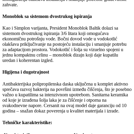
zahvate.
Monoblok sa sistemom dvostrukog ispiranja
Kao i Simplon varijanta, President Monoblok Baltik dolazi sa
sistemom dvostrukog ispiranja 3/6 litara koji omogućava
ekonomičnu potrošnju vode. Bočni dovod vode u vodokotlić
olakšava priključivanje na postojeću instalaciju i smanjuje potrebu
za adaptacijom prostora. Vodokotlić i šolja su vizuelno spojeni u
jednu kompaktnu celinu – monoblok dizajn koji daje kupatilu
uredan i koherentan izgled.
Higijena i dugotrajnost
Antibakterijska polipropilenska daska uključena u komplet aktivno
sprečava razvoj bakterija na površini između čišćenja, što je posebno
važno u kupatilima sa intenzivnom upotrebom. Sanitarna keramika
od koje je izrađena šolja laka je za čišćenje i otporna na
svakodnevne napore. Cersanit na ovaj model daje garanciju od 10
godina – snažan dokaz poverenja u kvalitet materijala i izrade.
Tehničke karakteristike: