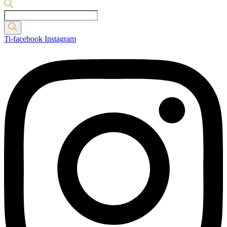
Products
search
Ti-facebook
Instagram