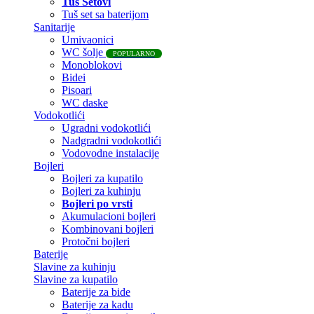
Tuš Setovi
Tuš set sa baterijom
Sanitarije
Umivaonici
WC šolje
POPULARNO
Monoblokovi
Bidei
Pisoari
WC daske
Vodokotlići
Ugradni vodokotlići
Nadgradni vodokotlići
Vodovodne instalacije
Bojleri
Bojleri za kupatilo
Bojleri za kuhinju
Bojleri po vrsti
Akumulacioni bojleri
Kombinovani bojleri
Protočni bojleri
Baterije
Slavine za kuhinju
Slavine za kupatilo
Baterije za bide
Baterije za kadu