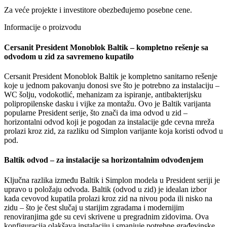
Za veće projekte i investitore obezbeđujemo posebne cene.
Informacije o proizvodu
Cersanit President Monoblok Baltik – kompletno rešenje sa
odvodom u zid za savremeno kupatilo
Cersanit President Monoblok Baltik je kompletno sanitarno rešenje
koje u jednom pakovanju donosi sve što je potrebno za instalaciju –
WC šolju, vodokotlić, mehanizam za ispiranje, antibakterijsku
polipropilenske dasku i vijke za montažu. Ovo je Baltik varijanta
popularne President serije, što znači da ima odvod u zid –
horizontalni odvod koji je pogodan za instalacije gde cevna mreža
prolazi kroz zid, za razliku od Simplon varijante koja koristi odvod u
pod.
Baltik odvod – za instalacije sa horizontalnim odvođenjem
Ključna razlika između Baltik i Simplon modela u President seriji je
upravo u položaju odvoda. Baltik (odvod u zid) je idealan izbor
kada cevovod kupatila prolazi kroz zid na nivou poda ili nisko na
zidu – što je čest slučaj u starijim zgradama i modernijim
renoviranjima gde su cevi skrivene u pregradnim zidovima. Ova
konfiguracija olakšava instalaciju i smanjuje potrebne građevinske