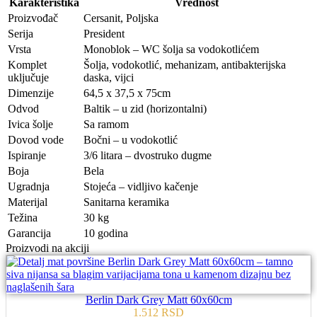
Karakteristika
Vrednost
Proizvođač
Cersanit, Poljska
Serija
President
Vrsta
Monoblok – WC šolja sa vodokotlićem
Komplet
Šolja, vodokotlić, mehanizam, antibakterijska
uključuje
daska, vijci
Dimenzije
64,5 x 37,5 x 75cm
Odvod
Baltik – u zid (horizontalni)
Ivica šolje
Sa ramom
Dovod vode
Bočni – u vodokotlić
Ispiranje
3/6 litara – dvostruko dugme
Boja
Bela
Ugradnja
Stojeća – vidljivo kačenje
Materijal
Sanitarna keramika
Težina
30 kg
Garancija
10 godina
Proizvodi na akciji
Berlin Dark Grey Matt 60x60cm
1.512
RSD