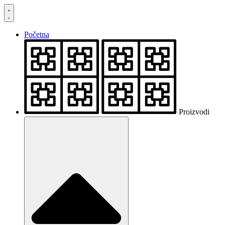
Skočite
na
sadržaj
Početna
Proizvodi