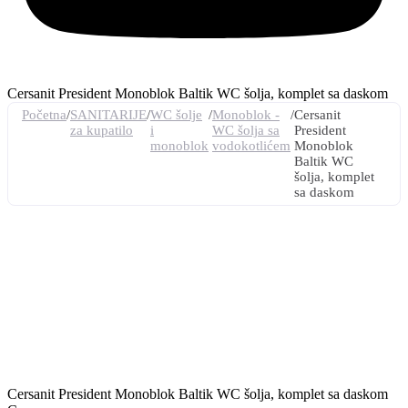
Cersanit President Monoblok Baltik WC šolja, komplet sa daskom
Početna
/
SANITARIJE
/
WC šolje
/
Monoblok -
/
Cersanit
za kupatilo
i
WC šolja sa
President
monoblok
vodokotlićem
Monoblok
Baltik WC
šolja, komplet
sa daskom
Cersanit President Monoblok Baltik WC šolja, komplet sa daskom