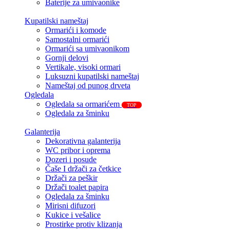
Baterije za umivaonike
Kupatilski nameštaj
Ormarići i komode
Samostalni ormarići
Ormarići sa umivaonikom
Gornji delovi
Vertikale, visoki ormari
Luksuzni kupatilski nameštaj
Nameštaj od punog drveta
Ogledala
Ogledala sa ormarićem
TOP
Ogledala za šminku
Galanterija
Dekorativna galanterija
WC pribor i oprema
Dozeri i posude
Čaše I držači za četkice
Držači za peškir
Držači toalet papira
Ogledala za šminku
Mirisni difuzori
Kukice i vešalice
Prostirke protiv klizanja