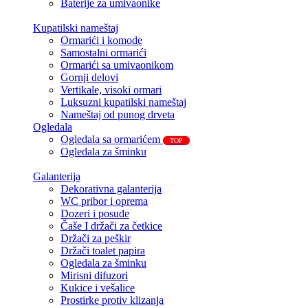
Baterije za umivaonike
Kupatilski nameštaj
Ormarići i komode
Samostalni ormarići
Ormarići sa umivaonikom
Gornji delovi
Vertikale, visoki ormari
Luksuzni kupatilski nameštaj
Nameštaj od punog drveta
Ogledala
Ogledala sa ormarićem
TOP
Ogledala za šminku
Galanterija
Dekorativna galanterija
WC pribor i oprema
Dozeri i posude
Čaše I držači za četkice
Držači za peškir
Držači toalet papira
Ogledala za šminku
Mirisni difuzori
Kukice i vešalice
Prostirke protiv klizanja