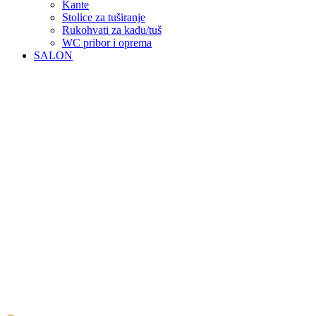
Kante
Stolice za tuširanje
Rukohvati za kadu/tuš
WC pribor i oprema
SALON