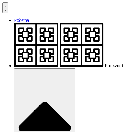
Skočite
na
sadržaj
Početna
Proizvodi