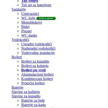
Tuš Setovi
Tuš set sa baterijom
Sanitarije
Umivaonici
WC šolje
POPULARNO
Monoblokovi
Bidei
Pisoari
WC daske
Vodokotlići
Ugradni vodokotlići
Nadgradni vodokotlići
Vodovodne instalacije
Bojleri
Bojleri za kupatilo
Bojleri za kuhinju
Bojleri po vrsti
Akumulacioni bojleri
Kombinovani bojleri
Protočni bojleri
Baterije
Slavine za kuhinju
Slavine za kupatilo
Baterije za bide
Baterije za kadu