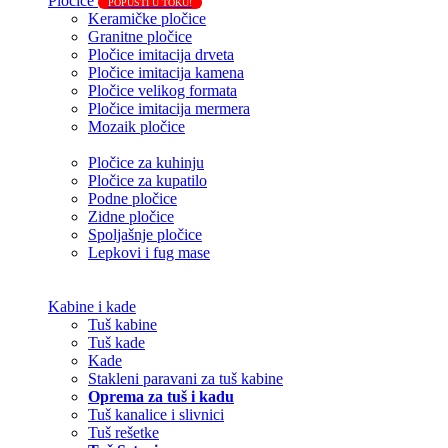
Pločice
POPUSTI U TOKU!
Keramičke pločice
Granitne pločice
Pločice imitacija drveta
Pločice imitacija kamena
Pločice velikog formata
Pločice imitacija mermera
Mozaik pločice
Pločice za kuhinju
Pločice za kupatilo
Podne pločice
Zidne pločice
Spoljašnje pločice
Lepkovi i fug mase
Kabine i kade
Tuš kabine
Tuš kade
Kade
Stakleni paravani za tuš kabine
Oprema za tuš i kadu
Tuš kanalice i slivnici
Tuš rešetke