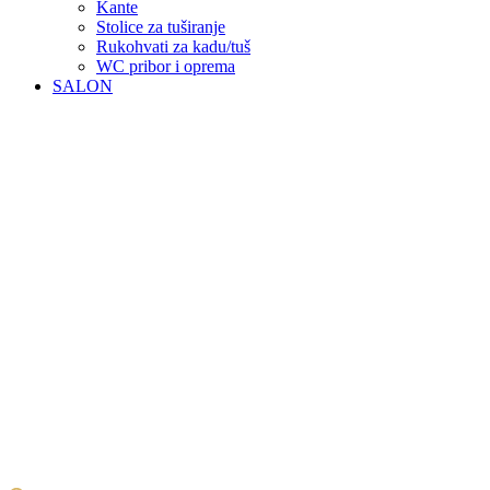
Kante
Stolice za tuširanje
Rukohvati za kadu/tuš
WC pribor i oprema
SALON