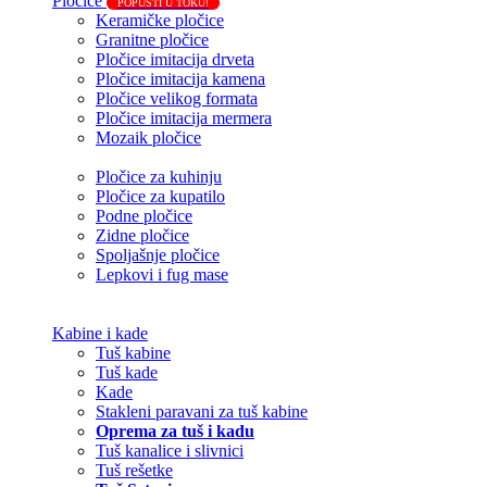
Pločice
POPUSTI U TOKU!
Keramičke pločice
Granitne pločice
Pločice imitacija drveta
Pločice imitacija kamena
Pločice velikog formata
Pločice imitacija mermera
Mozaik pločice
Pločice za kuhinju
Pločice za kupatilo
Podne pločice
Zidne pločice
Spoljašnje pločice
Lepkovi i fug mase
Kabine i kade
Tuš kabine
Tuš kade
Kade
Stakleni paravani za tuš kabine
Oprema za tuš i kadu
Tuš kanalice i slivnici
Tuš rešetke