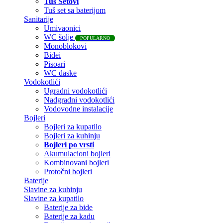
Tuš Setovi
Tuš set sa baterijom
Sanitarije
Umivaonici
WC šolje
POPULARNO
Monoblokovi
Bidei
Pisoari
WC daske
Vodokotlići
Ugradni vodokotlići
Nadgradni vodokotlići
Vodovodne instalacije
Bojleri
Bojleri za kupatilo
Bojleri za kuhinju
Bojleri po vrsti
Akumulacioni bojleri
Kombinovani bojleri
Protočni bojleri
Baterije
Slavine za kuhinju
Slavine za kupatilo
Baterije za bide
Baterije za kadu