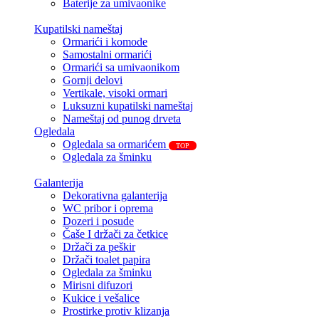
Baterije za umivaonike
Kupatilski nameštaj
Ormarići i komode
Samostalni ormarići
Ormarići sa umivaonikom
Gornji delovi
Vertikale, visoki ormari
Luksuzni kupatilski nameštaj
Nameštaj od punog drveta
Ogledala
Ogledala sa ormarićem
TOP
Ogledala za šminku
Galanterija
Dekorativna galanterija
WC pribor i oprema
Dozeri i posude
Čaše I držači za četkice
Držači za peškir
Držači toalet papira
Ogledala za šminku
Mirisni difuzori
Kukice i vešalice
Prostirke protiv klizanja