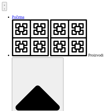
Skočite
na
sadržaj
Početna
Proizvodi