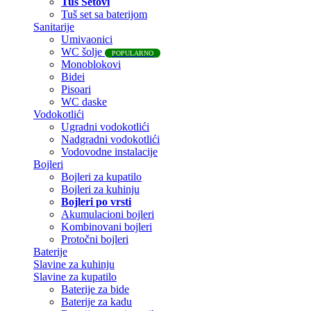
Tuš Setovi
Tuš set sa baterijom
Sanitarije
Umivaonici
WC šolje
POPULARNO
Monoblokovi
Bidei
Pisoari
WC daske
Vodokotlići
Ugradni vodokotlići
Nadgradni vodokotlići
Vodovodne instalacije
Bojleri
Bojleri za kupatilo
Bojleri za kuhinju
Bojleri po vrsti
Akumulacioni bojleri
Kombinovani bojleri
Protočni bojleri
Baterije
Slavine za kuhinju
Slavine za kupatilo
Baterije za bide
Baterije za kadu