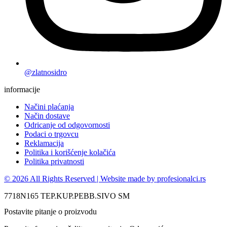
@zlatnosidro
informacije
Načini plaćanja
Način dostave
Odricanje od odgovornosti
Podaci o trgovcu
Reklamacija
Politika i korišćenje kolačića
Politika privatnosti
© 2026 All Rights Reserved | Website made by profesionalci.rs
7718N165 TEP.KUP.PEBB.SIVO SM
Postavite pitanje o proizvodu