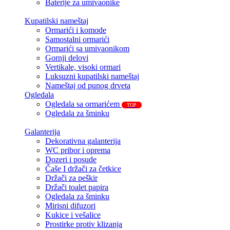
Baterije za umivaonike
Kupatilski nameštaj
Ormarići i komode
Samostalni ormarići
Ormarići sa umivaonikom
Gornji delovi
Vertikale, visoki ormari
Luksuzni kupatilski nameštaj
Nameštaj od punog drveta
Ogledala
Ogledala sa ormarićem
TOP
Ogledala za šminku
Galanterija
Dekorativna galanterija
WC pribor i oprema
Dozeri i posude
Čaše I držači za četkice
Držači za peškir
Držači toalet papira
Ogledala za šminku
Mirisni difuzori
Kukice i vešalice
Prostirke protiv klizanja