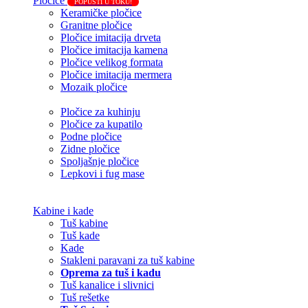
Pločice
POPUSTI U TOKU!
Keramičke pločice
Granitne pločice
Pločice imitacija drveta
Pločice imitacija kamena
Pločice velikog formata
Pločice imitacija mermera
Mozaik pločice
Pločice za kuhinju
Pločice za kupatilo
Podne pločice
Zidne pločice
Spoljašnje pločice
Lepkovi i fug mase
Kabine i kade
Tuš kabine
Tuš kade
Kade
Stakleni paravani za tuš kabine
Oprema za tuš i kadu
Tuš kanalice i slivnici
Tuš rešetke