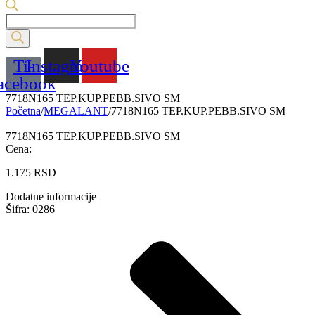
Products
search
Ti-
Instagram
Youtube
acebook
7718N165 TEP.KUP.PEBB.SIVO SM
Početna
/
MEGALANT
/
7718N165 TEP.KUP.PEBB.SIVO SM
7718N165 TEP.KUP.PEBB.SIVO SM
Cena:
1.175
RSD
Dodatne informacije
Šifra: 0286