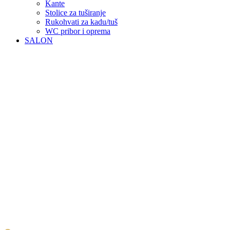
Kante
Stolice za tuširanje
Rukohvati za kadu/tuš
WC pribor i oprema
SALON