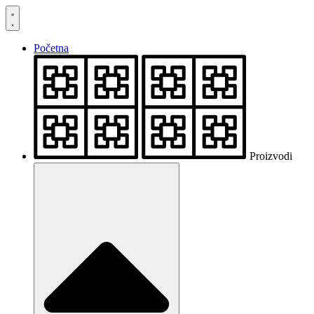
Skočite
na
sadržaj
Početna
Proizvodi