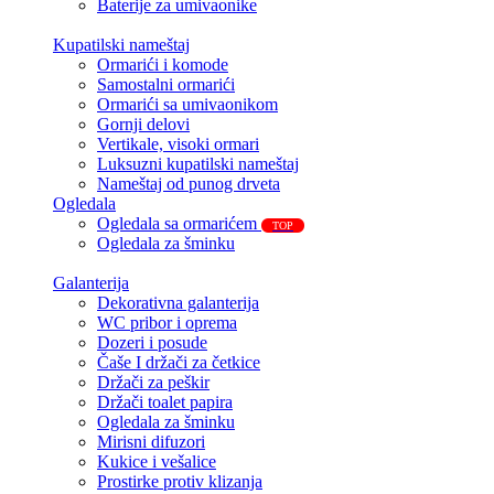
Baterije za umivaonike
Kupatilski nameštaj
Ormarići i komode
Samostalni ormarići
Ormarići sa umivaonikom
Gornji delovi
Vertikale, visoki ormari
Luksuzni kupatilski nameštaj
Nameštaj od punog drveta
Ogledala
Ogledala sa ormarićem
TOP
Ogledala za šminku
Galanterija
Dekorativna galanterija
WC pribor i oprema
Dozeri i posude
Čaše I držači za četkice
Držači za peškir
Držači toalet papira
Ogledala za šminku
Mirisni difuzori
Kukice i vešalice
Prostirke protiv klizanja