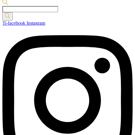
Products
search
Ti-facebook
Instagram