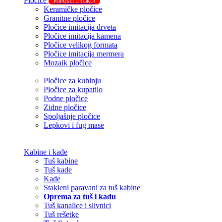
Pločice
POPUSTI U TOKU!
Keramičke pločice
Granitne pločice
Pločice imitacija drveta
Pločice imitacija kamena
Pločice velikog formata
Pločice imitacija mermera
Mozaik pločice
Pločice za kuhinju
Pločice za kupatilo
Podne pločice
Zidne pločice
Spoljašnje pločice
Lepkovi i fug mase
Kabine i kade
Tuš kabine
Tuš kade
Kade
Stakleni paravani za tuš kabine
Oprema za tuš i kadu
Tuš kanalice i slivnici
Tuš rešetke