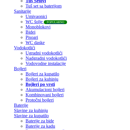
Tuš Setovi
Tuš set sa baterijom
Sanitarije
Umivaonici
WC šolje
POPULARNO
Monoblokovi
Bidei
Pisoari
WC daske
Vodokotlići
Ugradni vodokotlići
Nadgradni vodokotlići
Vodovodne instalacije
Bojleri
Bojleri za kupatilo
Bojleri za kuhinju
Bojleri po vrsti
Akumulacioni bojleri
Kombinovani bojleri
Protočni bojleri
Baterije
Slavine za kuhinju
Slavine za kupatilo
Baterije za bide
Baterije za kadu