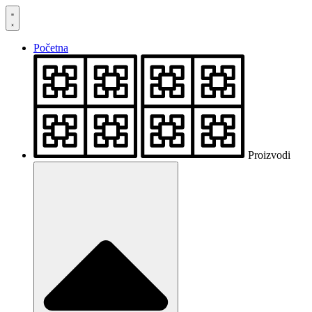
Skočite
na
sadržaj
Početna
Proizvodi