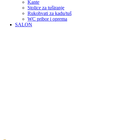
Kante
Stolice za tuširanje
Rukohvati za kadu/tuš
WC pribor i oprema
SALON