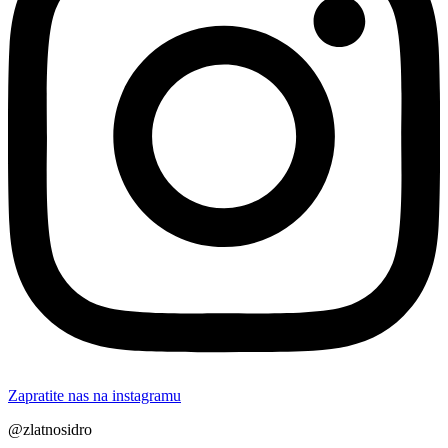
Zapratite nas na instagramu
@zlatnosidro