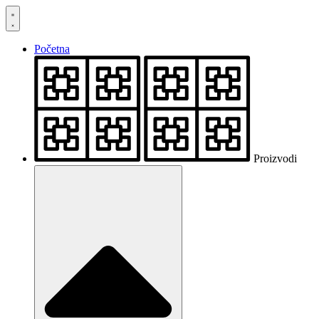
Skočite
na
sadržaj
Početna
Proizvodi