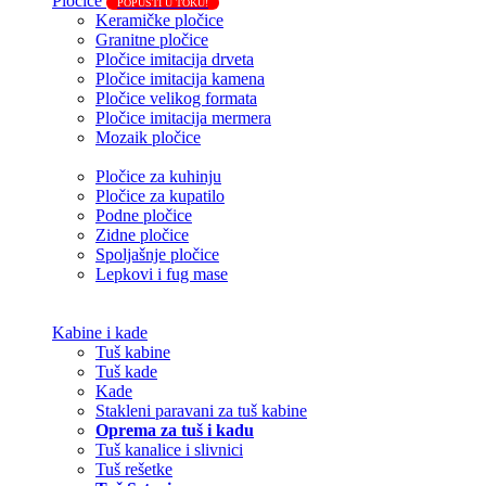
Pločice
POPUSTI U TOKU!
Keramičke pločice
Granitne pločice
Pločice imitacija drveta
Pločice imitacija kamena
Pločice velikog formata
Pločice imitacija mermera
Mozaik pločice
Pločice za kuhinju
Pločice za kupatilo
Podne pločice
Zidne pločice
Spoljašnje pločice
Lepkovi i fug mase
Kabine i kade
Tuš kabine
Tuš kade
Kade
Stakleni paravani za tuš kabine
Oprema za tuš i kadu
Tuš kanalice i slivnici
Tuš rešetke