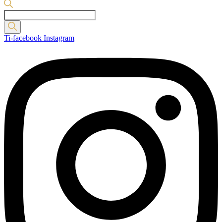
Products
search
Ti-facebook
Instagram