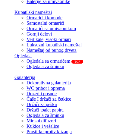
Baterije za umivaonike
Kupatilski nameštaj
Ormarići i komode
Samostalni ormarići
Ormarići sa umivaonikom
Gornji delovi
Vertikale, visoki ormari
Luksuzni kupatilski nameštaj
Nameštaj od punog drveta
Ogledala
Ogledala sa ormarićem
TOP
Ogledala za šminku
Galanterija
Dekorativna galanterija
WC pribor i oprema
Dozeri i posude
Čaše I držači za četkice
Držači za peškir
Držači toalet papira
Ogledala za šminku
Mirisni difuzori
Kukice i vešalice
Prostirke protiv klizanja