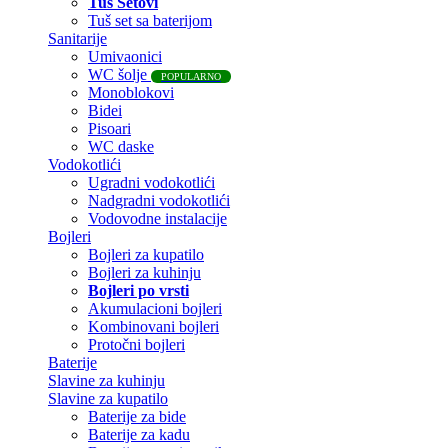
Tuš Setovi
Tuš set sa baterijom
Sanitarije
Umivaonici
WC šolje
POPULARNO
Monoblokovi
Bidei
Pisoari
WC daske
Vodokotlići
Ugradni vodokotlići
Nadgradni vodokotlići
Vodovodne instalacije
Bojleri
Bojleri za kupatilo
Bojleri za kuhinju
Bojleri po vrsti
Akumulacioni bojleri
Kombinovani bojleri
Protočni bojleri
Baterije
Slavine za kuhinju
Slavine za kupatilo
Baterije za bide
Baterije za kadu