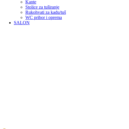
Kante
Stolice za tuširanje
Rukohvati za kadu/tuš
WC pribor i oprema
SALON