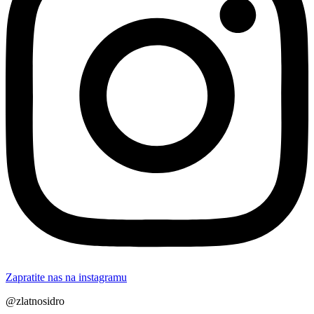
Zapratite nas na instagramu
@zlatnosidro