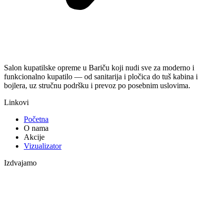
Salon kupatilske opreme u Bariču koji nudi sve za moderno i
funkcionalno kupatilo — od sanitarija i pločica do tuš kabina i
bojlera, uz stručnu podršku i prevoz po posebnim uslovima.
Linkovi
Početna
O nama
Akcije
Vizualizator
Izdvajamo