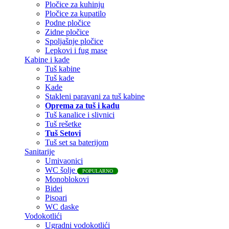
Pločice za kuhinju
Pločice za kupatilo
Podne pločice
Zidne pločice
Spoljašnje pločice
Lepkovi i fug mase
Kabine i kade
Tuš kabine
Tuš kade
Kade
Stakleni paravani za tuš kabine
Oprema za tuš i kadu
Tuš kanalice i slivnici
Tuš rešetke
Tuš Setovi
Tuš set sa baterijom
Sanitarije
Umivaonici
WC šolje
POPULARNO
Monoblokovi
Bidei
Pisoari
WC daske
Vodokotlići
Ugradni vodokotlići