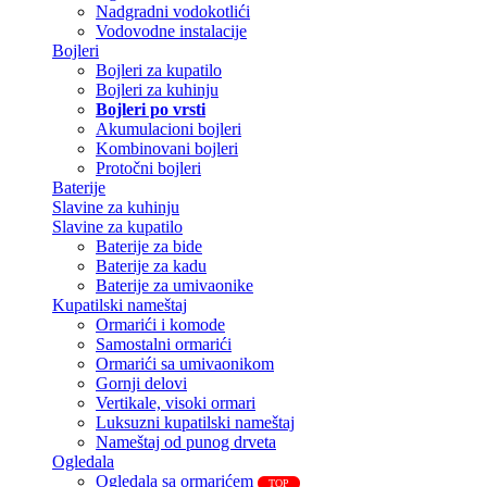
Nadgradni vodokotlići
Vodovodne instalacije
Bojleri
Bojleri za kupatilo
Bojleri za kuhinju
Bojleri po vrsti
Akumulacioni bojleri
Kombinovani bojleri
Protočni bojleri
Baterije
Slavine za kuhinju
Slavine za kupatilo
Baterije za bide
Baterije za kadu
Baterije za umivaonike
Kupatilski nameštaj
Ormarići i komode
Samostalni ormarići
Ormarići sa umivaonikom
Gornji delovi
Vertikale, visoki ormari
Luksuzni kupatilski nameštaj
Nameštaj od punog drveta
Ogledala
Ogledala sa ormarićem
TOP