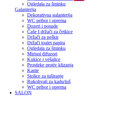
Ogledala za šminku
Galanterija
Dekorativna galanterija
WC pribor i oprema
Dozeri i posude
Čaše I držači za četkice
Držači za peškir
Držači toalet papira
Ogledala za šminku
Mirisni difuzori
Kukice i vešalice
Prostirke protiv klizanja
Kante
Stolice za tuširanje
Rukohvati za kadu/tuš
WC pribor i oprema
SALON