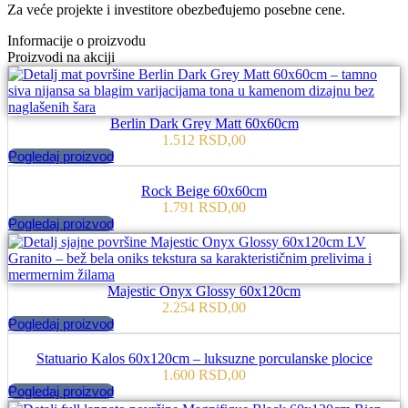
Za veće projekte i investitore obezbeđujemo posebne cene.
Informacije o proizvodu
Proizvodi na akciji
Berlin Dark Grey Matt 60x60cm
1.512
RSD
,00
Pogledaj proizvod
Rock Beige 60x60cm
1.791
RSD
,00
Pogledaj proizvod
Majestic Onyx Glossy 60x120cm
2.254
RSD
,00
Pogledaj proizvod
Statuario Kalos 60x120cm – luksuzne porculanske plocice
1.600
RSD
,00
Pogledaj proizvod