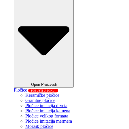
Open Proizvodi
Pločice
POPUSTI U TOKU!
Keramičke pločice
Granitne pločice
Pločice imitacija drveta
Pločice imitacija kamena
Pločice velikog formata
Pločice imitacija mermera
Mozaik pločice