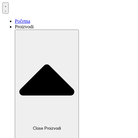
Skočite
na
sadržaj
Početna
Proizvodi
Close Proizvodi