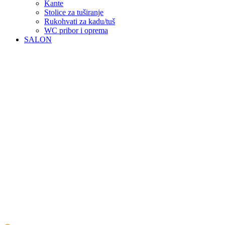
Kante
Stolice za tuširanje
Rukohvati za kadu/tuš
WC pribor i oprema
SALON