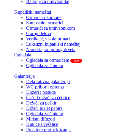
Baterije za umivaonike
Kupatilski nameštaj
Ormarići i komode
Samostalni ormarići
Ormarići sa umivaonikom
Gornji delovi
Vertikale, visoki ormari
Luksuzni kupatilski nameštaj
Nameštaj od punog drveta
Ogledala
Ogledala sa ormarićem
TOP
Ogledala za šminku
Galanterija
Dekorativna galanterija
WC pribor i oprema
Dozeri i posude
Čaše I držači za četkice
Držači za peškir
Držači toalet papira
Ogledala za šminku
Mirisni difuzori
Kukice i vešalice
Prostirke protiv klizanja