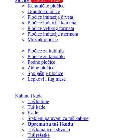
Pločice
POPUSTI U TOKU!
Keramičke pločice
Granitne pločice
Pločice imitacija drveta
Pločice imitacija kamena
Pločice velikog formata
Pločice imitacija mermera
Mozaik pločice
Pločice za kuhinju
Pločice za kupatilo
Podne pločice
Zidne pločice
Spoljašnje pločice
Lepkovi i fug mase
Kabine i kade
Tuš kabine
Tuš kade
Kade
Stakleni paravani za tuš kabine
Oprema za tuš i kadu
Tuš kanalice i slivnici
Tuš rešetke