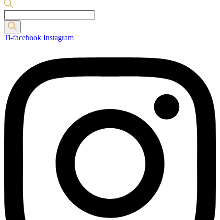
Products
search
Ti-facebook
Instagram