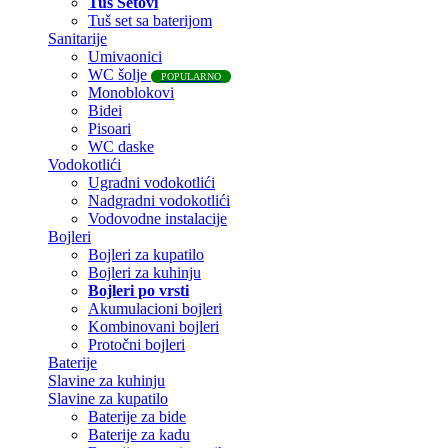
Tuš Setovi
Tuš set sa baterijom
Sanitarije
Umivaonici
WC šolje
POPULARNO
Monoblokovi
Bidei
Pisoari
WC daske
Vodokotlići
Ugradni vodokotlići
Nadgradni vodokotlići
Vodovodne instalacije
Bojleri
Bojleri za kupatilo
Bojleri za kuhinju
Bojleri po vrsti
Akumulacioni bojleri
Kombinovani bojleri
Protočni bojleri
Baterije
Slavine za kuhinju
Slavine za kupatilo
Baterije za bide
Baterije za kadu