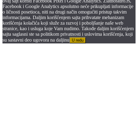
ovaj sajt koristi Facebook Pixel i Google Analytics. Zlatnosidro.rs,
Facebook i Google Analytics apsolutno neće prikupljati informacije
o ličnosti posetioca, niti na drugi način omogućiti pristup takvim
informacijama. Daljim korišćenjem sajta prihvatate mehanizam
korišćenja kolačića koji služe za razvoj i poboljšanje naše web
stranice, kao i usluga koje Vam nudimo. Takođe daljim korišćenjem
sajta saglasni ste sa politikom privatnosti i uslovima korišćenja, koji
su sastavni deo ugovora na daljinu
U redu