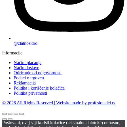
@zlatnosidro
informacije
Načini plaćanja
Način dostave
Odricanje od odgovornosti
Podaci o trgovcu
Reklamacija
Politika i korišćenje kolačića
Politika privatnosti
© 2026 All Rights Reserved | Website made by profesionalci.rs
Poštovani, ovaj sajt koristi kolačiće (tekstualne datoteke) odnosno,