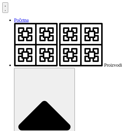
Skočite
na
sadržaj
Početna
Proizvodi