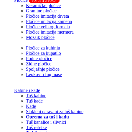
Pločice
POPUSTI U TOKU!
Keramičke pločice
Granitne pločice
Pločice imitacija drveta
Pločice imitacija kamena
Pločice velikog formata
Pločice imitacija mermera
Mozaik pločice
Pločice za kuhinju
Pločice za kupatilo
Podne pločice
Zidne pločice
Spoljašnje pločice
Lepkovi i fug mase
Kabine i kade
Tuš kabine
Tuš kade
Kade
Stakleni paravani za tuš kabine
Oprema za tuš i kadu
Tuš kanalice i slivnici
Tuš rešetke