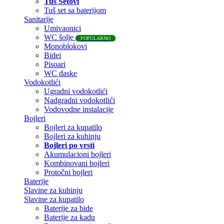
Tuš Setovi
Tuš set sa baterijom
Sanitarije
Umivaonici
WC šolje
POPULARNO
Monoblokovi
Bidei
Pisoari
WC daske
Vodokotlići
Ugradni vodokotlići
Nadgradni vodokotlići
Vodovodne instalacije
Bojleri
Bojleri za kupatilo
Bojleri za kuhinju
Bojleri po vrsti
Akumulacioni bojleri
Kombinovani bojleri
Protočni bojleri
Baterije
Slavine za kuhinju
Slavine za kupatilo
Baterije za bide
Baterije za kadu