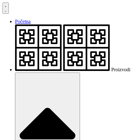
Skočite
na
sadržaj
Početna
Proizvodi