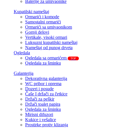
Baterije za umivaonike
Kupatilski nameštaj
Ormarići i komode
Samostalni ormarići
Ormarići sa umivaonikom
Gornji delovi
Vertikale, visoki ormari
Luksuzni kupatilski nameštaj
Nameštaj od punog drveta
Ogledala
Ogledala sa ormarićem
TOP
Ogledala za šminku
Galanterija
Dekorativna galanterija
WC pribor i oprema
Dozeri i posude
Čaše I držači za četkice
Držači za peškir
Držači toalet papira
Ogledala za šminku
Mirisni difuzori
Kukice i vešalice
Prostirke protiv klizanja