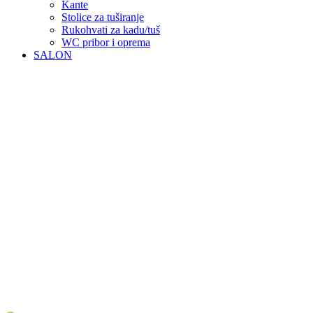
Kante
Stolice za tuširanje
Rukohvati za kadu/tuš
WC pribor i oprema
SALON