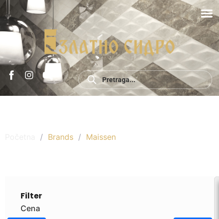
Maissen
Početna
/
Brands
/
Maissen
Filter
Cena