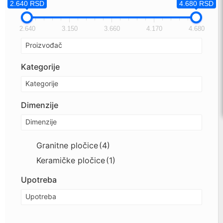
2.640 RSD
4.680 RSD
2.640
3.150
3.660
4.170
4.680
Proizvođač
Kategorije
Kategorije
Dimenzije
Dimenzije
Granitne pločice
(4)
Keramičke pločice
(1)
Upotreba
Upotreba