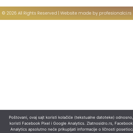
© 2026 All Rights Reserved | Website made by profesionalci.rs
Poštovani, ovaj sajt koristi kolačiće (tekstualne datoteke) odnosno,
koristi Facebook Pixel i Google Analytics. Zlatnosidro.rs, Facebook
Analytics apsolutno neće prikupljati informacije o ličnosti posetioca