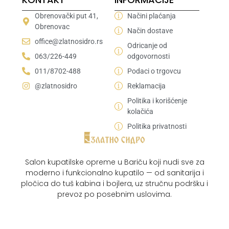
Obrenovački put 41,
Načini plaćanja
Obrenovac
Način dostave
office@zlatnosidro.rs
Odricanje od
063/226-449
odgovornosti
011/8702-488
Podaci o trgovcu
@zlatnosidro
Reklamacija
Politika i korišćenje
kolačića
Politika privatnosti
Salon kupatilske opreme u Bariču koji nudi sve za
moderno i funkcionalno kupatilo — od sanitarija i
pločica do tuš kabina i bojlera, uz stručnu podršku i
prevoz po posebnim uslovima.