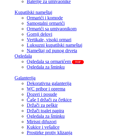
Baterije za umivaonike
Kupatilski nameštaj
Ormarići i komode
Samostalni ormarići
Ormarići sa umivaonikom
Gornji delovi
Vertikale, visoki ormari
Luksuzni kupatilski nameštaj
Nameštaj od punog drveta
Ogledala
Ogledala sa ormarićem
TOP
Ogledala za šminku
Galanterija
Dekorativna galanterija
WC pribor i oprema
Dozeri i posude
Čaše I držači za četkice
Držači za peškir
Držači toalet papira
Ogledala za šminku
Mirisni difuzori
Kukice i vešalice
Prostirke protiv klizanja