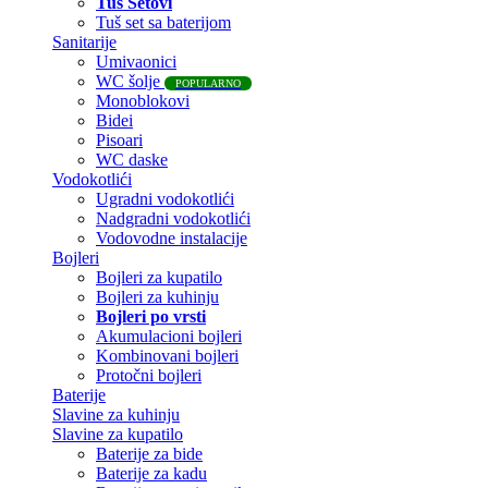
Tuš Setovi
Tuš set sa baterijom
Sanitarije
Umivaonici
WC šolje
POPULARNO
Monoblokovi
Bidei
Pisoari
WC daske
Vodokotlići
Ugradni vodokotlići
Nadgradni vodokotlići
Vodovodne instalacije
Bojleri
Bojleri za kupatilo
Bojleri za kuhinju
Bojleri po vrsti
Akumulacioni bojleri
Kombinovani bojleri
Protočni bojleri
Baterije
Slavine za kuhinju
Slavine za kupatilo
Baterije za bide
Baterije za kadu