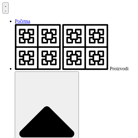
Skočite
na
sadržaj
Početna
Proizvodi