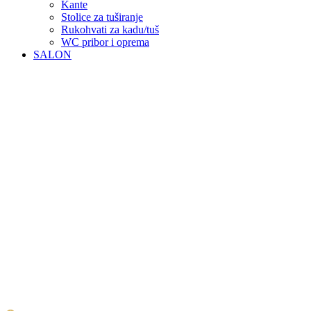
Kante
Stolice za tuširanje
Rukohvati za kadu/tuš
WC pribor i oprema
SALON