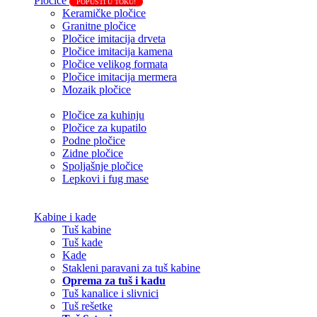
Pločice
POPUSTI U TOKU!
Keramičke pločice
Granitne pločice
Pločice imitacija drveta
Pločice imitacija kamena
Pločice velikog formata
Pločice imitacija mermera
Mozaik pločice
Pločice za kuhinju
Pločice za kupatilo
Podne pločice
Zidne pločice
Spoljašnje pločice
Lepkovi i fug mase
Kabine i kade
Tuš kabine
Tuš kade
Kade
Stakleni paravani za tuš kabine
Oprema za tuš i kadu
Tuš kanalice i slivnici
Tuš rešetke