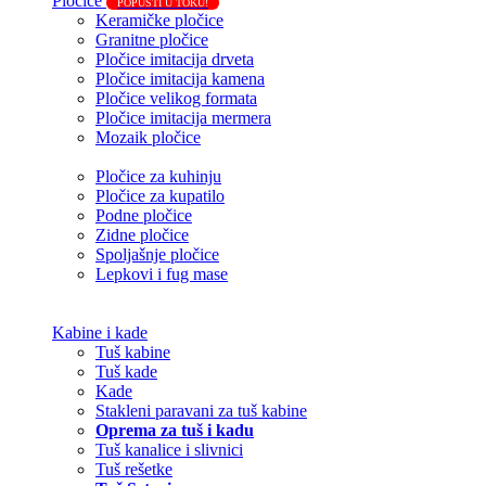
Pločice
POPUSTI U TOKU!
Keramičke pločice
Granitne pločice
Pločice imitacija drveta
Pločice imitacija kamena
Pločice velikog formata
Pločice imitacija mermera
Mozaik pločice
Pločice za kuhinju
Pločice za kupatilo
Podne pločice
Zidne pločice
Spoljašnje pločice
Lepkovi i fug mase
Kabine i kade
Tuš kabine
Tuš kade
Kade
Stakleni paravani za tuš kabine
Oprema za tuš i kadu
Tuš kanalice i slivnici
Tuš rešetke