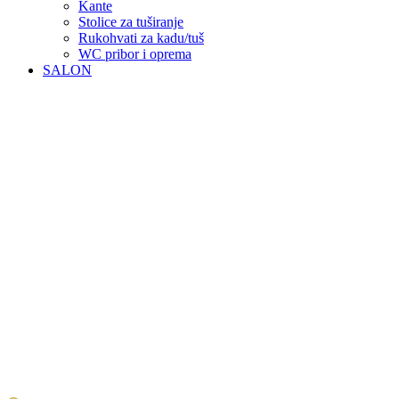
Kante
Stolice za tuširanje
Rukohvati za kadu/tuš
WC pribor i oprema
SALON