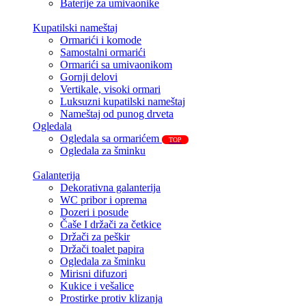
Baterije za umivaonike
Kupatilski nameštaj
Ormarići i komode
Samostalni ormarići
Ormarići sa umivaonikom
Gornji delovi
Vertikale, visoki ormari
Luksuzni kupatilski nameštaj
Nameštaj od punog drveta
Ogledala
Ogledala sa ormarićem
TOP
Ogledala za šminku
Galanterija
Dekorativna galanterija
WC pribor i oprema
Dozeri i posude
Čaše I držači za četkice
Držači za peškir
Držači toalet papira
Ogledala za šminku
Mirisni difuzori
Kukice i vešalice
Prostirke protiv klizanja