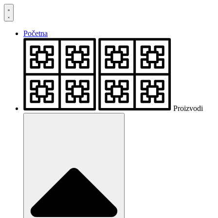
Skočite
na
sadržaj
Početna
Proizvodi