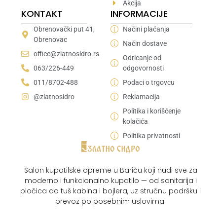
Akcija
KONTAKT
INFORMACIJE
Obrenovački put 41,
Načini plaćanja
Obrenovac
Način dostave
office@zlatnosidro.rs
Odricanje od
063/226-449
odgovornosti
011/8702-488
Podaci o trgovcu
@zlatnosidro
Reklamacija
Politika i korišćenje
kolačića
Politika privatnosti
Salon kupatilske opreme u Bariču koji nudi sve za
moderno i funkcionalno kupatilo — od sanitarija i
pločica do tuš kabina i bojlera, uz stručnu podršku i
prevoz po posebnim uslovima.