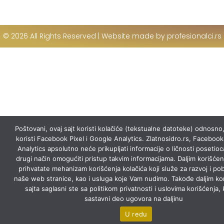
© 2026 All Rights Reserved | Website made by profesionalci.rs
Poštovani, ovaj sajt koristi kolačiće (tekstualne datoteke) odnosno,
koristi Facebook Pixel i Google Analytics. Zlatnosidro.rs, Facebook
Analytics apsolutno neće prikupljati informacije o ličnosti posetioca
drugi način omogućiti pristup takvim informacijama. Daljim korišćen
prihvatate mehanizam korišćenja kolačića koji služe za razvoj i pob
naše web stranice, kao i usluga koje Vam nudimo. Takođe daljim ko
sajta saglasni ste sa politikom privatnosti i uslovima korišćenja, 
sastavni deo ugovora na daljinu
U redu