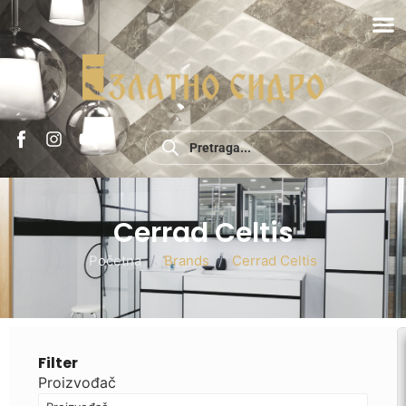
Cerrad Celtis
Početna
/
Brands
/
Cerrad Celtis
Filter
Proizvođač