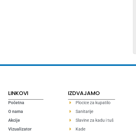
LINKOVI
IZDVAJAMO
Početna
Plocice za kupatilo
O nama
Sanitarije
Akcije
Slavine za kadu i tuš
Vizualizator
Kade