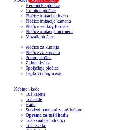
Pločice
POPUSTI U TOKU!
Keramičke pločice
Granitne pločice
Pločice imitacija drveta
Pločice imitacija kamena
Pločice velikog formata
Pločice imitacija mermera
Mozaik pločice
Pločice za kuhinju
Pločice za kupatilo
Podne pločice
Zidne pločice
Spoljašnje pločice
Lepkovi i fug mase
Kabine i kade
Tuš kabine
Tuš kade
Kade
Stakleni paravani za tuš kabine
Oprema za tuš i kadu
Tuš kanalice i slivnici
Tuš rešetke