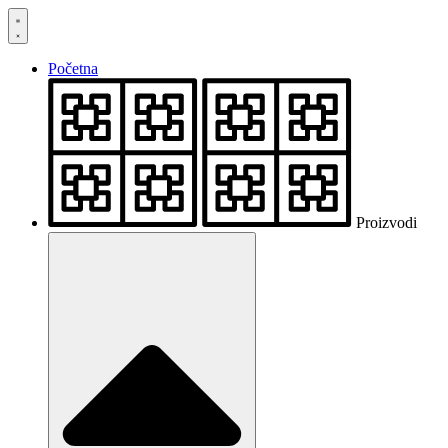
Skočite
na
sadržaj
Početna
Proizvodi