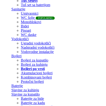
Tuš Setovi
Tuš set sa baterijom
Sanitarije
Umivaonici
WC šolje
POPULARNO
Monoblokovi
Bidei
Pisoari
WC daske
Vodokotlići
Ugradni vodokotlići
Nadgradni vodokotlići
Vodovodne instalacije
Bojleri
Bojleri za kupatilo
Bojleri za kuhinju
Bojleri po vrsti
Akumulacioni bojleri
Kombinovani bojleri
Protočni bojleri
Baterije
Slavine za kuhinju
Slavine za kupatilo
Baterije za bide
Baterije za kadu