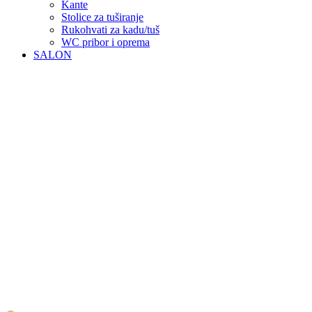
Kante
Stolice za tuširanje
Rukohvati za kadu/tuš
WC pribor i oprema
SALON