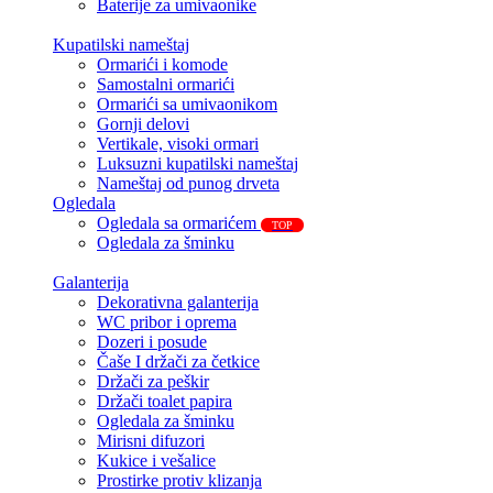
Baterije za umivaonike
Kupatilski nameštaj
Ormarići i komode
Samostalni ormarići
Ormarići sa umivaonikom
Gornji delovi
Vertikale, visoki ormari
Luksuzni kupatilski nameštaj
Nameštaj od punog drveta
Ogledala
Ogledala sa ormarićem
TOP
Ogledala za šminku
Galanterija
Dekorativna galanterija
WC pribor i oprema
Dozeri i posude
Čaše I držači za četkice
Držači za peškir
Držači toalet papira
Ogledala za šminku
Mirisni difuzori
Kukice i vešalice
Prostirke protiv klizanja