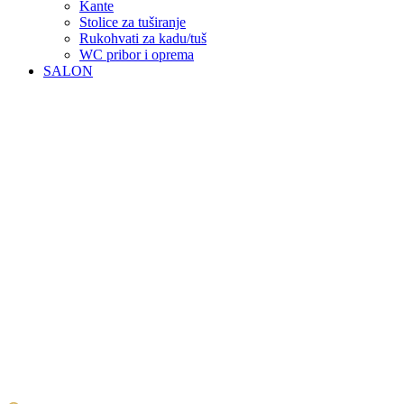
Kante
Stolice za tuširanje
Rukohvati za kadu/tuš
WC pribor i oprema
SALON