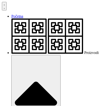
Skočite
na
sadržaj
Početna
Proizvodi