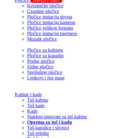
Pločice
POPUSTI U TOKU!
Keramičke pločice
Granitne pločice
Pločice imitacija drveta
Pločice imitacija kamena
Pločice velikog formata
Pločice imitacija mermera
Mozaik pločice
Pločice za kuhinju
Pločice za kupatilo
Podne pločice
Zidne pločice
Spoljašnje pločice
Lepkovi i fug mase
Kabine i kade
Tuš kabine
Tuš kade
Kade
Stakleni paravani za tuš kabine
Oprema za tuš i kadu
Tuš kanalice i slivnici
Tuš rešetke