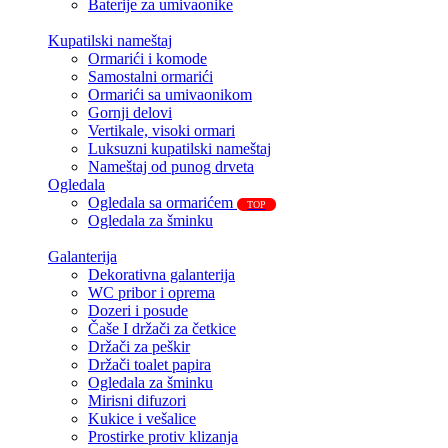
Baterije za umivaonike
Kupatilski nameštaj
Ormarići i komode
Samostalni ormarići
Ormarići sa umivaonikom
Gornji delovi
Vertikale, visoki ormari
Luksuzni kupatilski nameštaj
Nameštaj od punog drveta
Ogledala
Ogledala sa ormarićem
TOP
Ogledala za šminku
Galanterija
Dekorativna galanterija
WC pribor i oprema
Dozeri i posude
Čaše I držači za četkice
Držači za peškir
Držači toalet papira
Ogledala za šminku
Mirisni difuzori
Kukice i vešalice
Prostirke protiv klizanja