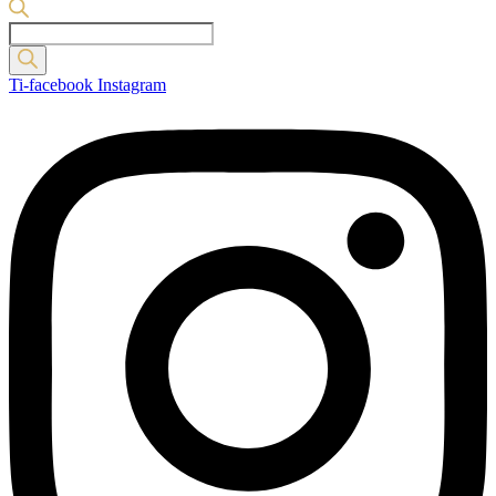
Products
search
Ti-facebook
Instagram