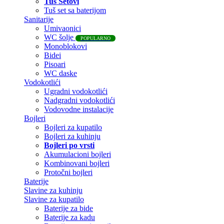
Tuš Setovi
Tuš set sa baterijom
Sanitarije
Umivaonici
WC šolje
POPULARNO
Monoblokovi
Bidei
Pisoari
WC daske
Vodokotlići
Ugradni vodokotlići
Nadgradni vodokotlići
Vodovodne instalacije
Bojleri
Bojleri za kupatilo
Bojleri za kuhinju
Bojleri po vrsti
Akumulacioni bojleri
Kombinovani bojleri
Protočni bojleri
Baterije
Slavine za kuhinju
Slavine za kupatilo
Baterije za bide
Baterije za kadu