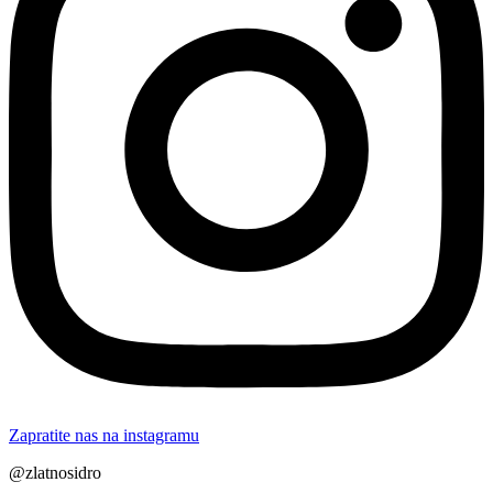
Zapratite nas na instagramu
@zlatnosidro