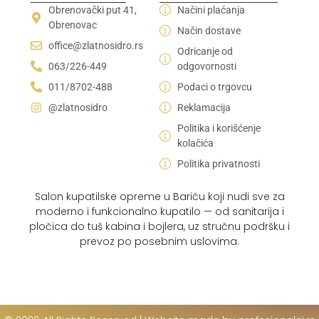
Obrenovački put 41,
Načini plaćanja
Obrenovac
Način dostave
office@zlatnosidro.rs
Odricanje od
063/226-449
odgovornosti
011/8702-488
Podaci o trgovcu
@zlatnosidro
Reklamacija
Politika i korišćenje
kolačića
Politika privatnosti
Salon kupatilske opreme u Bariču koji nudi sve za
moderno i funkcionalno kupatilo — od sanitarija i
pločica do tuš kabina i bojlera, uz stručnu podršku i
prevoz po posebnim uslovima.