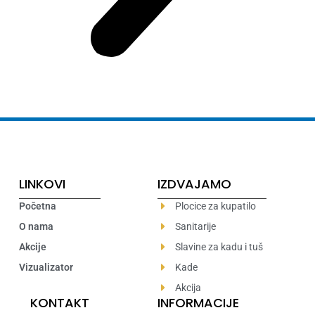
LINKOVI
IZDVAJAMO
Početna
Plocice za kupatilo
O nama
Sanitarije
Akcije
Slavine za kadu i tuš
Vizualizator
Kade
Akcija
KONTAKT
INFORMACIJE