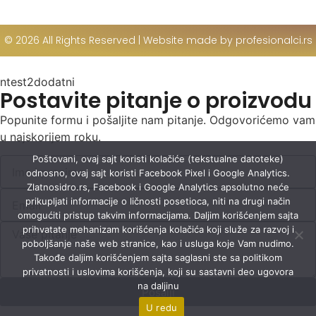
© 2026 All Rights Reserved | Website made by profesionalci.rs
ntest2dodatni
Postavite pitanje o proizvodu
Popunite formu i pošaljite nam pitanje. Odgovorićemo vam
u najskorijem roku.
Poštovani, ovaj sajt koristi kolačiće (tekstualne datoteke)
odnosno, ovaj sajt koristi Facebook Pixel i Google Analytics.
Zlatnosidro.rs, Facebook i Google Analytics apsolutno neće
prikupljati informacije o ličnosti posetioca, niti na drugi način
omogućiti pristup takvim informacijama. Daljim korišćenjem sajta
prihvatate mehanizam korišćenja kolačića koji služe za razvoj i
poboljšanje naše web stranice, kao i usluga koje Vam nudimo.
Takođe daljim korišćenjem sajta saglasni ste sa politikom
privatnosti i uslovima korišćenja, koji su sastavni deo ugovora
na daljinu
Pošalji
U redu