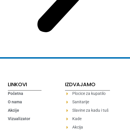
LINKOVI
IZDVAJAMO
Početna
Plocice za kupatilo
O nama
Sanitarije
Akcije
Slavine za kadu i tuš
Vizualizator
Kade
Akcija