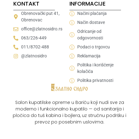
KONTAKT
INFORMACIJE
Obrenovački put 41,
Načini plaćanja
Obrenovac
Način dostave
office@zlatnosidro.rs
Odricanje od
063/226-449
odgovornosti
011/8702-488
Podaci o trgovcu
@zlatnosidro
Reklamacija
Politika i korišćenje
kolačića
Politika privatnosti
Salon kupatilske opreme u Bariču koji nudi sve za
moderno i funkcionalno kupatilo — od sanitarija i
pločica do tuš kabina i bojlera, uz stručnu podršku i
prevoz po posebnim uslovima.