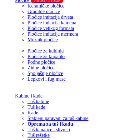
Pločice
POPUSTI U TOKU!
Keramičke pločice
Granitne pločice
Pločice imitacija drveta
Pločice imitacija kamena
Pločice velikog formata
Pločice imitacija mermera
Mozaik pločice
Pločice za kuhinju
Pločice za kupatilo
Podne pločice
Zidne pločice
Spoljašnje pločice
Lepkovi i fug mase
Kabine i kade
Tuš kabine
Tuš kade
Kade
Stakleni paravani za tuš kabine
Oprema za tuš i kadu
Tuš kanalice i slivnici
Tuš rešetke