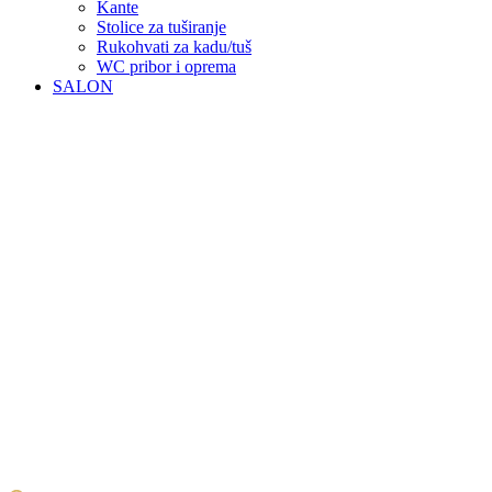
Kante
Stolice za tuširanje
Rukohvati za kadu/tuš
WC pribor i oprema
SALON