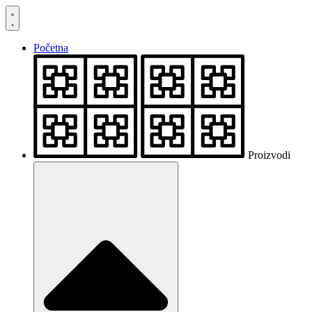
Skočite
na
sadržaj
Početna
Proizvodi