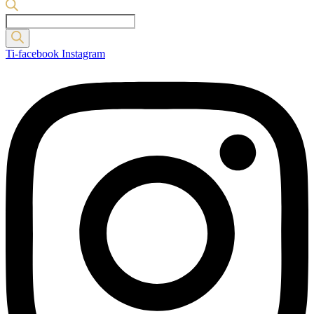
Products
search
Ti-facebook
Instagram