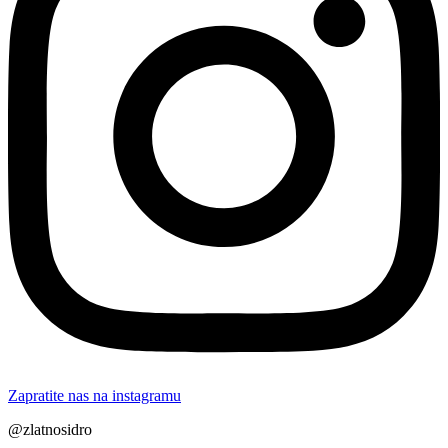
Zapratite nas na instagramu
@zlatnosidro