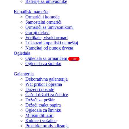
Baterije za umivaonike
Kupatilski nameštaj
Ormarići i komode
Samostalni ormarići
Ormarići sa umivaonikom
Gornji delovi
Vertikale, visoki ormari
Luksuzni kupatilski nameštaj
Nameštaj od punog drveta
Ogledala
Ogledala sa ormarićem
TOP
Ogledala za šminku
Galanterija
Dekorativna galanterija
WC pribor i oprema
Dozeri i posude
Čaše I držači za četkice
Držači za peškir
Držači toalet papira
Ogledala za šminku
Mirisni difuzori
Kukice i vešalice
Prostirke protiv klizanja