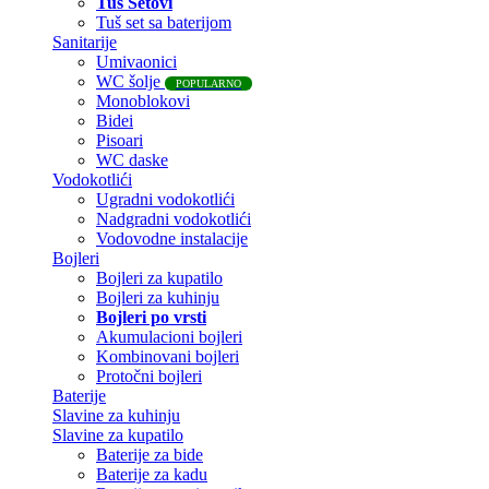
Tuš Setovi
Tuš set sa baterijom
Sanitarije
Umivaonici
WC šolje
POPULARNO
Monoblokovi
Bidei
Pisoari
WC daske
Vodokotlići
Ugradni vodokotlići
Nadgradni vodokotlići
Vodovodne instalacije
Bojleri
Bojleri za kupatilo
Bojleri za kuhinju
Bojleri po vrsti
Akumulacioni bojleri
Kombinovani bojleri
Protočni bojleri
Baterije
Slavine za kuhinju
Slavine za kupatilo
Baterije za bide
Baterije za kadu