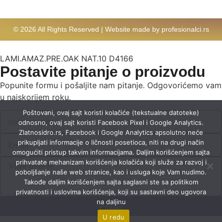
© 2026 All Rights Reserved | Website made by profesionalci.rs
LAMI.AMAZ.PRE.OAK NAT.10 D4166
Postavite pitanje o proizvodu
Popunite formu i pošaljite nam pitanje. Odgovorićemo vam
u najskorijem roku.
Poštovani, ovaj sajt koristi kolačiće (tekstualne datoteke)
odnosno, ovaj sajt koristi Facebook Pixel i Google Analytics.
Zlatnosidro.rs, Facebook i Google Analytics apsolutno neće
prikupljati informacije o ličnosti posetioca, niti na drugi način
omogućiti pristup takvim informacijama. Daljim korišćenjem sajta
prihvatate mehanizam korišćenja kolačića koji služe za razvoj i
poboljšanje naše web stranice, kao i usluga koje Vam nudimo.
Takođe daljim korišćenjem sajta saglasni ste sa politikom
privatnosti i uslovima korišćenja, koji su sastavni deo ugovora
na daljinu
Pošalji
U redu