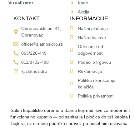
Vizualizator
Kade
Akcija
KONTAKT
INFORMACIJE
Obrenovački put 41,
Načini plaćanja
Obrenovac
Način dostave
office@zlatnosidro.rs
Odricanje od
063/226-449
odgovornosti
011/8702-488
Podaci o trgovcu
@zlatnosidro
Reklamacija
Politika i korišćenje
kolačića
Politika privatnosti
Salon kupatilske opreme u Bariču koji nudi sve za moderno i
funkcionalno kupatilo — od sanitarija i pločica do tuš kabina i
bojlera, uz stručnu podršku i prevoz po posebnim uslovima.