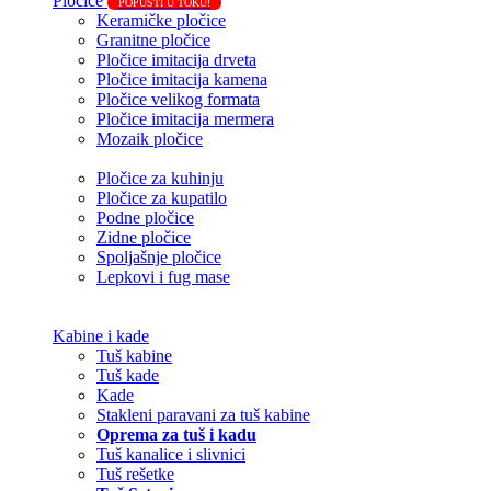
Pločice
POPUSTI U TOKU!
Keramičke pločice
Granitne pločice
Pločice imitacija drveta
Pločice imitacija kamena
Pločice velikog formata
Pločice imitacija mermera
Mozaik pločice
Pločice za kuhinju
Pločice za kupatilo
Podne pločice
Zidne pločice
Spoljašnje pločice
Lepkovi i fug mase
Kabine i kade
Tuš kabine
Tuš kade
Kade
Stakleni paravani za tuš kabine
Oprema za tuš i kadu
Tuš kanalice i slivnici
Tuš rešetke