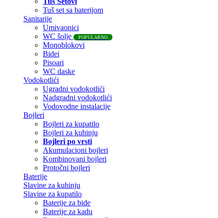
Tuš Setovi
Tuš set sa baterijom
Sanitarije
Umivaonici
WC šolje
POPULARNO
Monoblokovi
Bidei
Pisoari
WC daske
Vodokotlići
Ugradni vodokotlići
Nadgradni vodokotlići
Vodovodne instalacije
Bojleri
Bojleri za kupatilo
Bojleri za kuhinju
Bojleri po vrsti
Akumulacioni bojleri
Kombinovani bojleri
Protočni bojleri
Baterije
Slavine za kuhinju
Slavine za kupatilo
Baterije za bide
Baterije za kadu