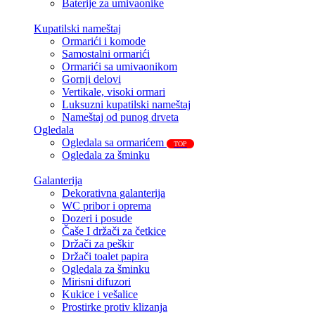
Baterije za umivaonike
Kupatilski nameštaj
Ormarići i komode
Samostalni ormarići
Ormarići sa umivaonikom
Gornji delovi
Vertikale, visoki ormari
Luksuzni kupatilski nameštaj
Nameštaj od punog drveta
Ogledala
Ogledala sa ormarićem
TOP
Ogledala za šminku
Galanterija
Dekorativna galanterija
WC pribor i oprema
Dozeri i posude
Čaše I držači za četkice
Držači za peškir
Držači toalet papira
Ogledala za šminku
Mirisni difuzori
Kukice i vešalice
Prostirke protiv klizanja