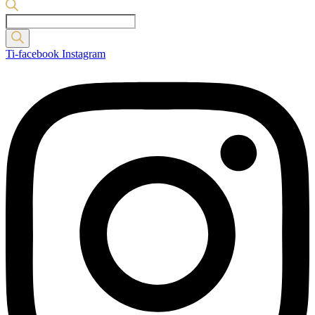
Products
search
Ti-facebook
Instagram