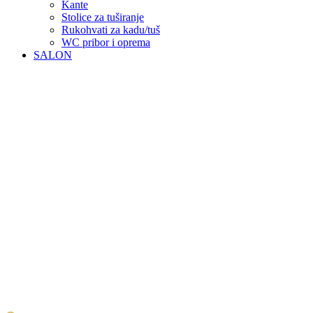
Kante
Stolice za tuširanje
Rukohvati za kadu/tuš
WC pribor i oprema
SALON