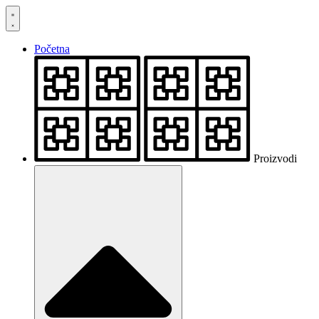
Skočite
na
sadržaj
Početna
Proizvodi