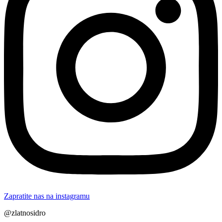
Zapratite nas na instagramu
@zlatnosidro