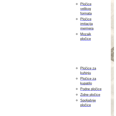
Pločice
velikog
formata
Pločice
imitacija
mermera
Mozaik
pločice
Pločice za
kuhinju
Pločice za
kupatilo
Podne pločice
Zidne pločice
Spoljašnje
pločice