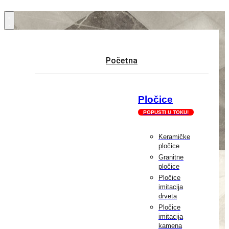
Skočite
na
sadržaj
Početna
Pločice
POPUSTI U TOKU!
Keramičke
pločice
Granitne
pločice
Pločice
imitacija
drveta
Pločice
imitacija
kamena