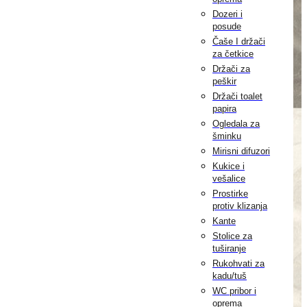
Dozeri i
posude
Čaše I držači
za četkice
Držači za
peškir
Držači toalet
papira
Ogledala za
šminku
Mirisni difuzori
Kukice i
vešalice
Prostirke
protiv klizanja
Kante
Stolice za
tuširanje
Rukohvati za
kadu/tuš
WC pribor i
oprema