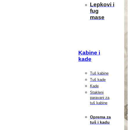
Lepkovi i
fug
mase
Kabine i
kade
Tuš kabine
Tuš kade
Kade
Stakleni
paravani za
tuš kabine
Oprema za
tuš i kadu