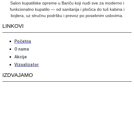
Salon kupatilske opreme u Bariču koji nudi sve za moderno i
funkcionalno kupatilo — od sanitarija i pločica do tuš kabina i
bojlera, uz stručnu podršku i prevoz po posebnim uslovima.
LINKOVI
Početna
O nama
Akcije
Vizualizator
IZDVAJAMO