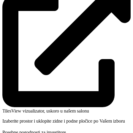
TilesView vizualizator, uskoro u našem salonu
Izaberite prostor i uklopite zidne i podne pločice po Vašem izboru
Posebne pogodnosti za investitore