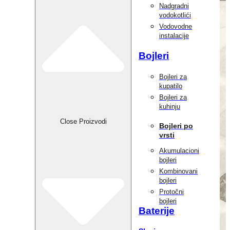
Nadgradni
vodokotlići
Vodovodne
instalacije
Bojleri
Bojleri za
kupatilo
Bojleri za
kuhinju
Close Proizvodi
Bojleri po
vrsti
Akumulacioni
bojleri
Kombinovani
bojleri
Protočni
bojleri
Baterije