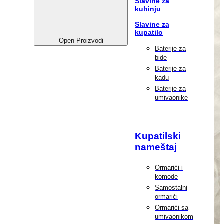
Slavine za
kuhinju
Slavine za
kupatilo
Open Proizvodi
Baterije za
bide
Baterije za
kadu
Baterije za
umivaonike
Kupatilski
nameštaj
Ormarići i
komode
Samostalni
ormarići
Ormarići sa
umivaonikom