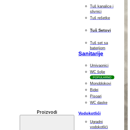
Tuš kanalice i
slivnici
Tuš rešetke
Tuš Setovi
Tuš set sa
baterijom
Sanitarije
Umivaonici
WC šolje
POPULARNO
Monoblokovi
Bidei
Pisoari
WC daske
Proizvodi
Vodokotlići
Ugradni
vodokotlići