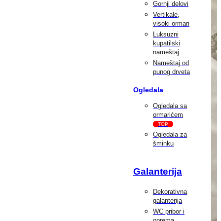
Gornji delovi
Vertikale,
visoki ormari
Luksuzni
kupatilski
nameštaj
Nameštaj od
punog drveta
Ogledala
Ogledala sa
ormarićem
TOP
Ogledala za
šminku
Galanterija
Dekorativna
galanterija
WC pribor i
oprema