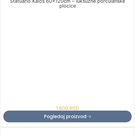
Statuario Kalos 60x120cm – luksuzne porculanske
plocice
1.600
RSD
Pogledaj proizvod