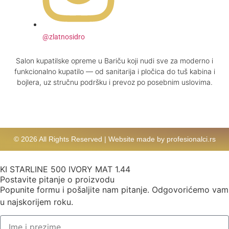
@zlatnosidro
Salon kupatilske opreme u Bariču koji nudi sve za moderno i
funkcionalno kupatilo — od sanitarija i pločica do tuš kabina i
bojlera, uz stručnu podršku i prevoz po posebnim uslovima.
© 2026 All Rights Reserved | Website made by profesionalci.rs
KI STARLINE 500 IVORY MAT 1.44
Postavite pitanje o proizvodu
Popunite formu i pošaljite nam pitanje. Odgovorićemo vam
u najskorijem roku.