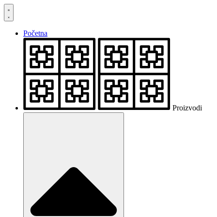
Skočite
na
sadržaj
Početna
Proizvodi