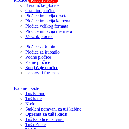
Pločice
POPUSTI U TOKU!
Keramičke pločice
Granitne pločice
Pločice imitacija drveta
Pločice imitacija kamena
Pločice velikog formata
Pločice imitacija mermera
Mozaik pločice
Pločice za kuhinju
Pločice za kupatilo
Podne pločice
Zidne pločice
Spoljašnje pločice
Lepkovi i fug mase
Kabine i kade
Tuš kabine
Tuš kade
Kade
Stakleni paravani za tuš kabine
Oprema za tuš i kadu
Tuš kanalice i slivnici
Tuš rešetke