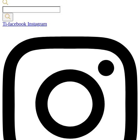
Products
search
Ti-facebook
Instagram