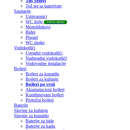
Tuš Setovi
Tuš set sa baterijom
Sanitarije
Umivaonici
WC šolje
POPULARNO
Monoblokovi
Bidei
Pisoari
WC daske
Vodokotlići
Ugradni vodokotlići
Nadgradni vodokotlići
Vodovodne instalacije
Bojleri
Bojleri za kupatilo
Bojleri za kuhinju
Bojleri po vrsti
Akumulacioni bojleri
Kombinovani bojleri
Protočni bojleri
Baterije
Slavine za kuhinju
Slavine za kupatilo
Baterije za bide
Baterije za kadu