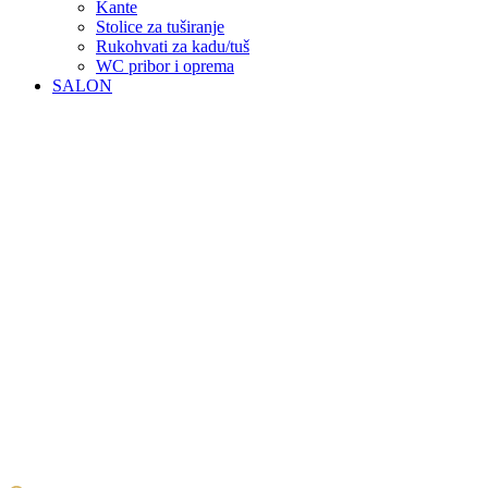
Kante
Stolice za tuširanje
Rukohvati za kadu/tuš
WC pribor i oprema
SALON