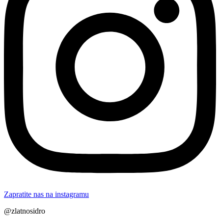
Zapratite nas na instagramu
@zlatnosidro