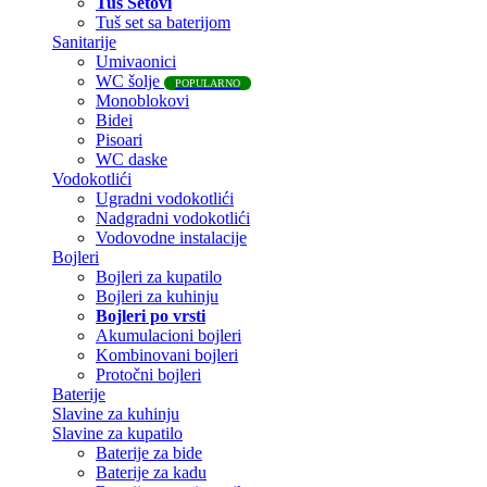
Tuš Setovi
Tuš set sa baterijom
Sanitarije
Umivaonici
WC šolje
POPULARNO
Monoblokovi
Bidei
Pisoari
WC daske
Vodokotlići
Ugradni vodokotlići
Nadgradni vodokotlići
Vodovodne instalacije
Bojleri
Bojleri za kupatilo
Bojleri za kuhinju
Bojleri po vrsti
Akumulacioni bojleri
Kombinovani bojleri
Protočni bojleri
Baterije
Slavine za kuhinju
Slavine za kupatilo
Baterije za bide
Baterije za kadu