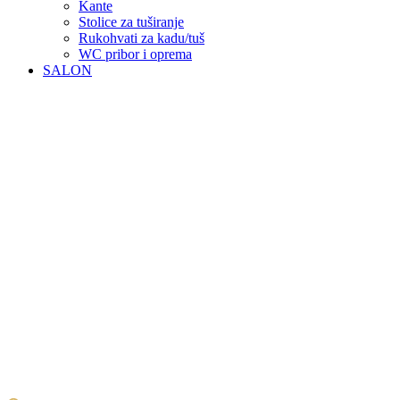
Kante
Stolice za tuširanje
Rukohvati za kadu/tuš
WC pribor i oprema
SALON