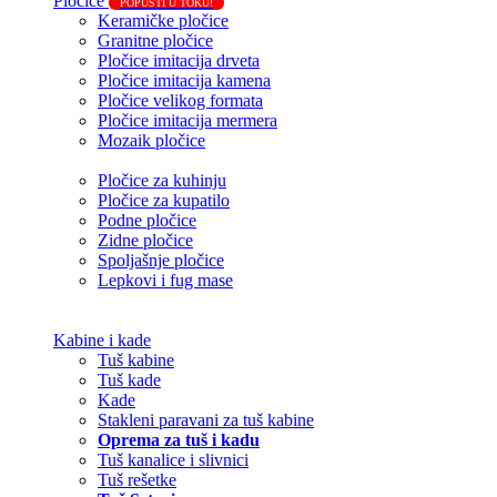
Pločice
POPUSTI U TOKU!
Keramičke pločice
Granitne pločice
Pločice imitacija drveta
Pločice imitacija kamena
Pločice velikog formata
Pločice imitacija mermera
Mozaik pločice
Pločice za kuhinju
Pločice za kupatilo
Podne pločice
Zidne pločice
Spoljašnje pločice
Lepkovi i fug mase
Kabine i kade
Tuš kabine
Tuš kade
Kade
Stakleni paravani za tuš kabine
Oprema za tuš i kadu
Tuš kanalice i slivnici
Tuš rešetke