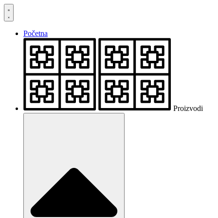
Skočite
na
sadržaj
Početna
Proizvodi