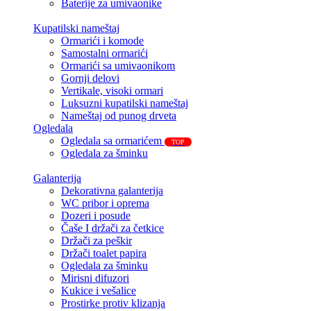
Baterije za umivaonike
Kupatilski nameštaj
Ormarići i komode
Samostalni ormarići
Ormarići sa umivaonikom
Gornji delovi
Vertikale, visoki ormari
Luksuzni kupatilski nameštaj
Nameštaj od punog drveta
Ogledala
Ogledala sa ormarićem
TOP
Ogledala za šminku
Galanterija
Dekorativna galanterija
WC pribor i oprema
Dozeri i posude
Čaše I držači za četkice
Držači za peškir
Držači toalet papira
Ogledala za šminku
Mirisni difuzori
Kukice i vešalice
Prostirke protiv klizanja