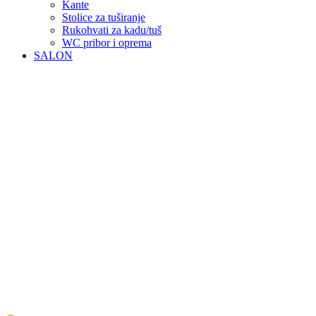
Kante
Stolice za tuširanje
Rukohvati za kadu/tuš
WC pribor i oprema
SALON