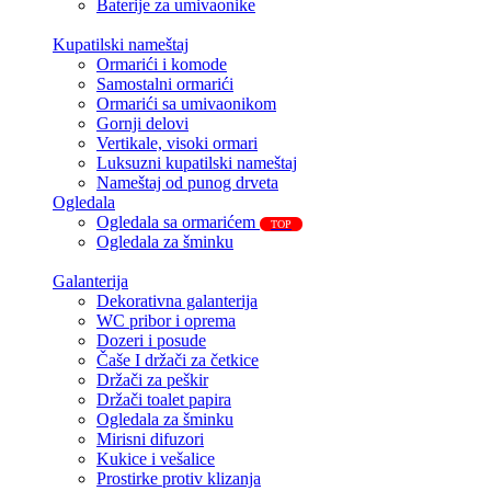
Baterije za umivaonike
Kupatilski nameštaj
Ormarići i komode
Samostalni ormarići
Ormarići sa umivaonikom
Gornji delovi
Vertikale, visoki ormari
Luksuzni kupatilski nameštaj
Nameštaj od punog drveta
Ogledala
Ogledala sa ormarićem
TOP
Ogledala za šminku
Galanterija
Dekorativna galanterija
WC pribor i oprema
Dozeri i posude
Čaše I držači za četkice
Držači za peškir
Držači toalet papira
Ogledala za šminku
Mirisni difuzori
Kukice i vešalice
Prostirke protiv klizanja