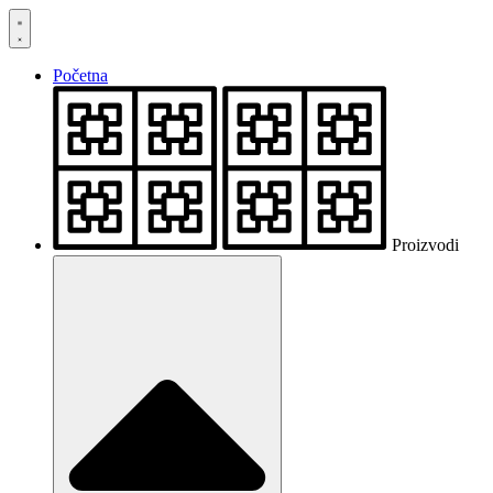
Skočite
na
sadržaj
Početna
Proizvodi