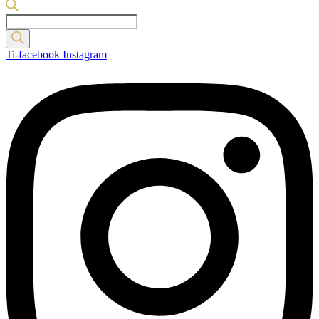
Products
search
Ti-facebook
Instagram