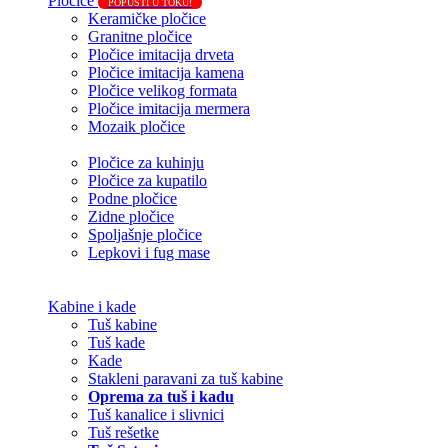
Pločice
POPUSTI U TOKU!
Keramičke pločice
Granitne pločice
Pločice imitacija drveta
Pločice imitacija kamena
Pločice velikog formata
Pločice imitacija mermera
Mozaik pločice
Pločice za kuhinju
Pločice za kupatilo
Podne pločice
Zidne pločice
Spoljašnje pločice
Lepkovi i fug mase
Kabine i kade
Tuš kabine
Tuš kade
Kade
Stakleni paravani za tuš kabine
Oprema za tuš i kadu
Tuš kanalice i slivnici
Tuš rešetke