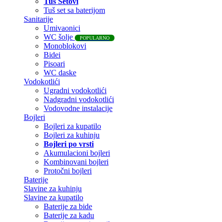
Tuš Setovi
Tuš set sa baterijom
Sanitarije
Umivaonici
WC šolje
POPULARNO
Monoblokovi
Bidei
Pisoari
WC daske
Vodokotlići
Ugradni vodokotlići
Nadgradni vodokotlići
Vodovodne instalacije
Bojleri
Bojleri za kupatilo
Bojleri za kuhinju
Bojleri po vrsti
Akumulacioni bojleri
Kombinovani bojleri
Protočni bojleri
Baterije
Slavine za kuhinju
Slavine za kupatilo
Baterije za bide
Baterije za kadu