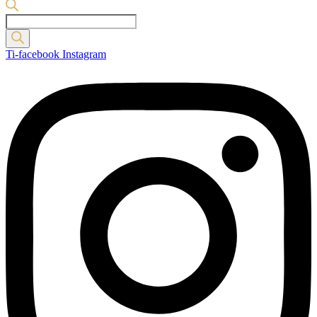
Products
search
Ti-facebook
Instagram