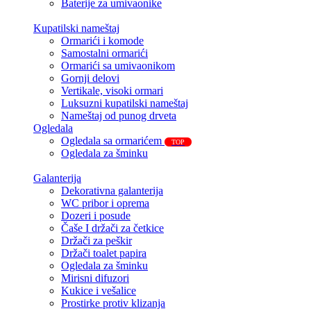
Baterije za umivaonike
Kupatilski nameštaj
Ormarići i komode
Samostalni ormarići
Ormarići sa umivaonikom
Gornji delovi
Vertikale, visoki ormari
Luksuzni kupatilski nameštaj
Nameštaj od punog drveta
Ogledala
Ogledala sa ormarićem
TOP
Ogledala za šminku
Galanterija
Dekorativna galanterija
WC pribor i oprema
Dozeri i posude
Čaše I držači za četkice
Držači za peškir
Držači toalet papira
Ogledala za šminku
Mirisni difuzori
Kukice i vešalice
Prostirke protiv klizanja