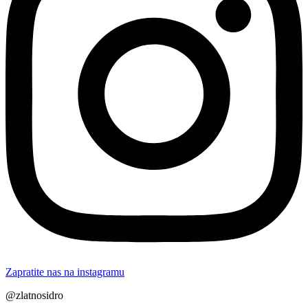
Zapratite nas na instagramu
@zlatnosidro