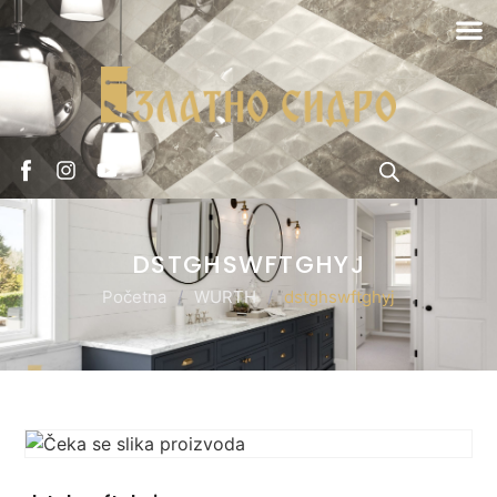
DSTGHSWFTGHYJ
Početna
/
WURTH
/
dstghswftghyj