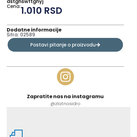
dstghswftghyj
Cena:
1.010
RSD
Dodatne informacije
Šifra: 02589
Postavi pitanje o proizvodu
Zapratite nas na instagramu
@zlatnosidro