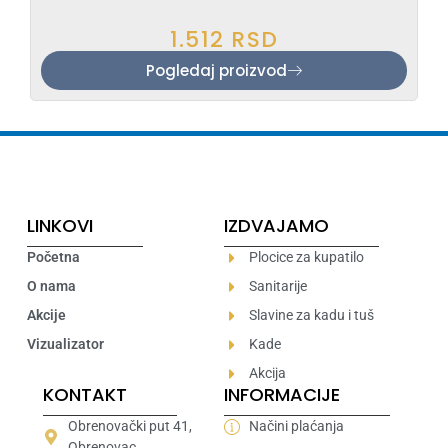
1.512
RSD
Pogledaj proizvod
LINKOVI
IZDVAJAMO
Početna
Plocice za kupatilo
O nama
Sanitarije
Akcije
Slavine za kadu i tuš
Vizualizator
Kade
Akcija
KONTAKT
INFORMACIJE
Obrenovački put 41,
Načini plaćanja
Obrenovac