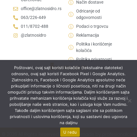
Način dostave
office@zlatnosidro.rs
Odricanje od
063/226-449
odgovornosti
011/8702-488
Podaci o trgovcu
@zlatnosidro
Reklamacija
Politika i korišćenje
kolačića
Politika privatnosti
Poštovani, ovaj sajt koristi kolačiće (tekstualne datoteke)
odnosno, ovaj sajt koristi Facebook Pixel i Google Analytics.
Zlatnosidro.rs, Facebook i Google Analytics apsolutno neće
Salon kupatilske opreme u Bariču koji nudi sve za
prikupljati informacije o ličnosti posetioca, niti na drugi način
moderno i funkcionalno kupatilo — od sanitarija i
omogućiti pristup takvim informacijama. Daljim korišćenjem sajta
pločica do tuš kabina i bojlera, uz stručnu podršku i
prihvatate mehanizam korišćenja kolačića koji služe za razvoj i
prevoz po posebnim uslovima.
poboljšanje naše web stranice, kao i usluga koje Vam nudimo.
Takođe daljim korišćenjem sajta saglasni ste sa politikom
privatnosti i uslovima korišćenja, koji su sastavni deo ugovora
na daljinu
U redu
© 2026 All Rights Reserved | Website made by profesionalci.rs