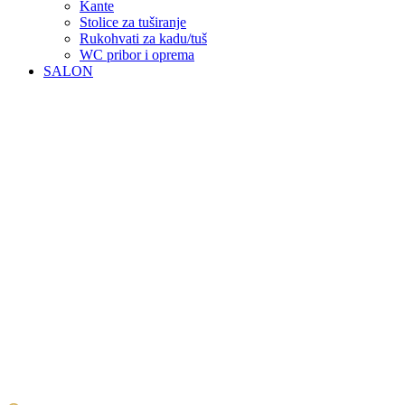
Kante
Stolice za tuširanje
Rukohvati za kadu/tuš
WC pribor i oprema
SALON