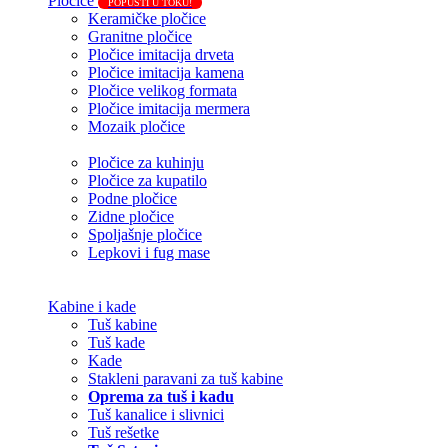
Pločice
POPUSTI U TOKU!
Keramičke pločice
Granitne pločice
Pločice imitacija drveta
Pločice imitacija kamena
Pločice velikog formata
Pločice imitacija mermera
Mozaik pločice
Pločice za kuhinju
Pločice za kupatilo
Podne pločice
Zidne pločice
Spoljašnje pločice
Lepkovi i fug mase
Kabine i kade
Tuš kabine
Tuš kade
Kade
Stakleni paravani za tuš kabine
Oprema za tuš i kadu
Tuš kanalice i slivnici
Tuš rešetke