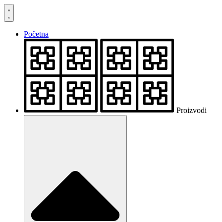
Skočite
na
sadržaj
Početna
Proizvodi