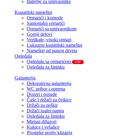
Baterije za umivaonike
Kupatilski nameštaj
Ormarići i komode
Samostalni ormarići
Ormarići sa umivaonikom
Gornji delovi
Vertikale, visoki ormari
Luksuzni kupatilski nameštaj
Nameštaj od punog drveta
Ogledala
Ogledala sa ormarićem
TOP
Ogledala za šminku
Galanterija
Dekorativna galanterija
WC pribor i oprema
Dozeri i posude
Čaše I držači za četkice
Držači za peškir
Držači toalet papira
Ogledala za šminku
Mirisni difuzori
Kukice i vešalice
Prostirke protiv klizanja