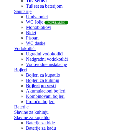
Tuš Setovi
Tuš set sa baterijom
Sanitarije
Umivaonici
WC šolje
POPULARNO
Monoblokovi
Bidei
Pisoari
WC daske
Vodokotlići
Ugradni vodokotlići
Nadgradni vodokotlići
Vodovodne instalacije
Bojleri
Bojleri za kupatilo
Bojleri za kuhinju
Bojleri po vrsti
Akumulacioni bojleri
Kombinovani bojleri
Protočni bojleri
Baterije
Slavine za kuhinju
Slavine za kupatilo
Baterije za bide
Baterije za kadu